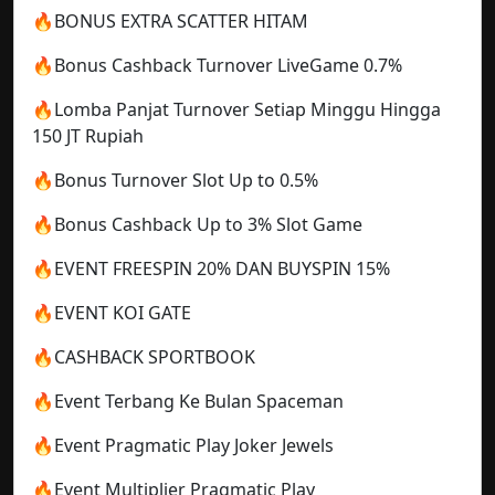
🔥BONUS EXTRA SCATTER HITAM
🔥Bonus Cashback Turnover LiveGame 0.7%
🔥Lomba Panjat Turnover Setiap Minggu Hingga
150 JT Rupiah
🔥Bonus Turnover Slot Up to 0.5%
🔥Bonus Cashback Up to 3% Slot Game
🔥EVENT FREESPIN 20% DAN BUYSPIN 15%
🔥EVENT KOI GATE
🔥
CASHBACK SPORTBOOK
🔥Event Terbang Ke Bulan Spaceman
🔥Event Pragmatic Play Joker Jewels
🔥Event Multiplier Pragmatic Play