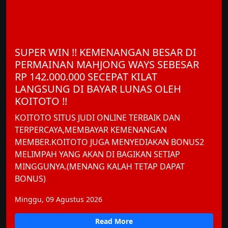
SUPER WIN !! KEMENANGAN BESAR DI
PERMAINAN MAHJONG WAYS SEBESAR
RP 142.000.000 SECEPAT KILAT
LANGSUNG DI BAYAR LUNAS OLEH
KOITOTO !!
KOITOTO SITUS JUDI ONLINE TERBAIK DAN
TERPERCAYA,MEMBAYAR KEMENANGAN
MEMBER.KOITOTO JUGA MENYEDIAKAN BONUS2
MELIMPAH YANG AKAN DI BAGIKAN SETIAP
MINGGUNYA.(MENANG KALAH TETAP DAPAT
BONUS)
Minggu, 09 Agustus 2026
Read More