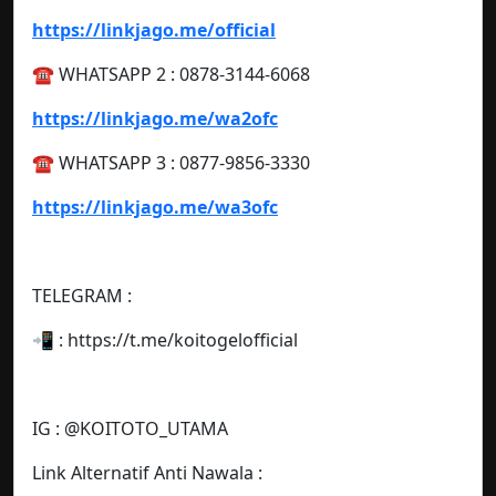
https://linkjago.me/official
☎️ WHATSAPP 2 : 0878-3144-6068
https://linkjago.me/wa2ofc
☎️ WHATSAPP 3 : 0877-9856-3330
https://linkjago.me/wa3ofc
TELEGRAM :
📲 : https://t.me/koitogelofficial
IG : @KOITOTO_UTAMA
Link Alternatif Anti Nawala :