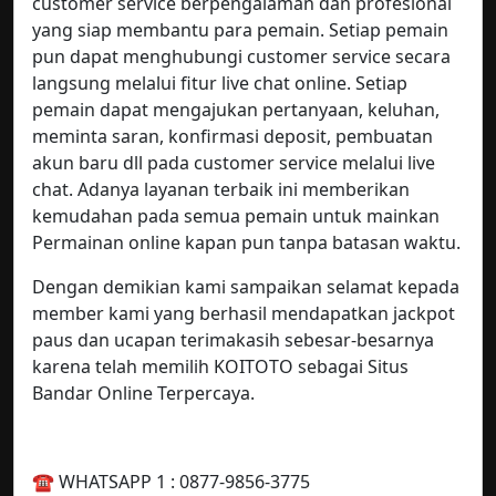
customer service berpengalaman dan profesional
yang siap membantu para pemain. Setiap pemain
pun dapat menghubungi customer service secara
langsung melalui fitur live chat online. Setiap
pemain dapat mengajukan pertanyaan, keluhan,
meminta saran, konfirmasi deposit, pembuatan
akun baru dll pada customer service melalui live
chat. Adanya layanan terbaik ini memberikan
kemudahan pada semua pemain untuk mainkan
Permainan online kapan pun tanpa batasan waktu.
Dengan demikian kami sampaikan selamat kepada
member kami yang berhasil mendapatkan jackpot
paus dan ucapan terimakasih sebesar-besarnya
karena telah memilih KOITOTO sebagai Situs
Bandar Online Terpercaya.
☎️ WHATSAPP 1 : 0877-9856-3775