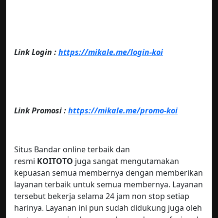
Link Login :
https://mikale.me/login-koi
Link Promosi :
https://mikale.me/promo-koi
Situs Bandar online terbaik dan
resmi
KOITOTO
juga sangat mengutamakan
kepuasan semua membernya dengan memberikan
layanan terbaik untuk semua membernya. Layanan
tersebut bekerja selama 24 jam non stop setiap
harinya. Layanan ini pun sudah didukung juga oleh