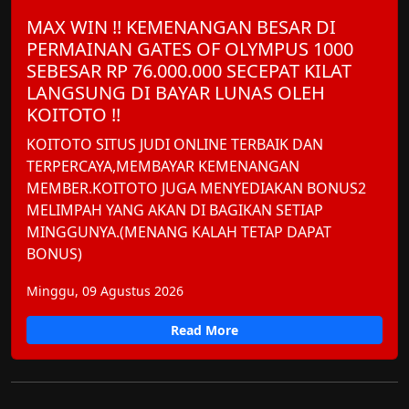
MAX WIN !! KEMENANGAN BESAR DI
PERMAINAN GATES OF OLYMPUS 1000
SEBESAR RP 76.000.000 SECEPAT KILAT
LANGSUNG DI BAYAR LUNAS OLEH
KOITOTO !!
KOITOTO SITUS JUDI ONLINE TERBAIK DAN
TERPERCAYA,MEMBAYAR KEMENANGAN
MEMBER.KOITOTO JUGA MENYEDIAKAN BONUS2
MELIMPAH YANG AKAN DI BAGIKAN SETIAP
MINGGUNYA.(MENANG KALAH TETAP DAPAT
BONUS)
Minggu, 09 Agustus 2026
Read More