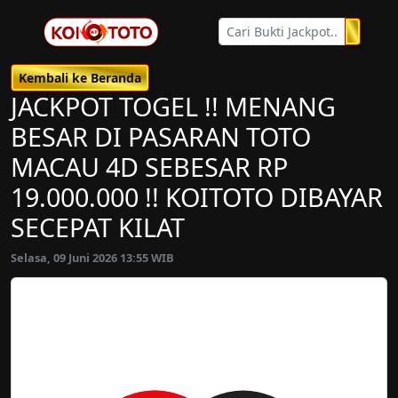
Kembali ke Beranda
JACKPOT TOGEL !! MENANG
BESAR DI PASARAN TOTO
MACAU 4D SEBESAR RP
19.000.000 !! KOITOTO DIBAYAR
SECEPAT KILAT
Selasa, 09 Juni 2026 13:55 WIB