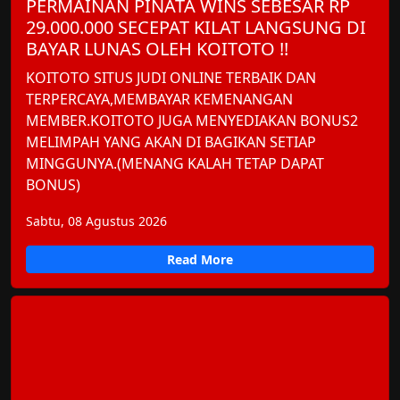
PERMAINAN PINATA WINS SEBESAR RP
29.000.000 SECEPAT KILAT LANGSUNG DI
BAYAR LUNAS OLEH KOITOTO !!
KOITOTO SITUS JUDI ONLINE TERBAIK DAN
TERPERCAYA,MEMBAYAR KEMENANGAN
MEMBER.KOITOTO JUGA MENYEDIAKAN BONUS2
MELIMPAH YANG AKAN DI BAGIKAN SETIAP
MINGGUNYA.(MENANG KALAH TETAP DAPAT
BONUS)
Sabtu, 08 Agustus 2026
Read More