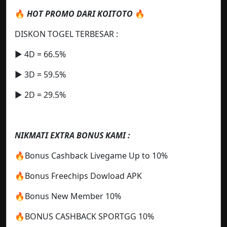
🔥
HOT PROMO DARI KOITOTO
🔥
DISKON TOGEL TERBESAR :
▶️ 4D = 66.5%
▶️ 3D = 59.5%
▶️ 2D = 29.5%
NIKMATI EXTRA BONUS KAMI :
🔥Bonus Cashback Livegame Up to 10%
🔥Bonus Freechips Dowload APK
🔥Bonus New Member 10%
🔥BONUS CASHBACK SPORTGG 10%