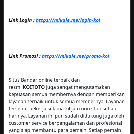
Link Login :
https://mikale.me/login-koi
Link Promosi :
https://mikale.me/promo-koi
Situs Bandar online terbaik dan
resmi
KOITOTO
juga sangat mengutamakan
kepuasan semua membernya dengan memberikan
layanan terbaik untuk semua membernya. Layanan
tersebut bekerja selama 24 jam non stop setiap
harinya. Layanan ini pun sudah didukung juga oleh
customer service berpengalaman dan profesional
yang siap membantu para pemain. Setiap pemain