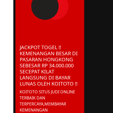
JACKPOT TOGEL !!
KEMENANGAN BESAR DI
PASARAN HONGKONG
SEBESAR RP 34.000.000
SECEPAT KILAT
LANGSUNG DI BAYAR
LUNAS OLEH KOITOTO !!
KOITOTO SITUS JUDI ONLINE
TERBAIK DAN
TERPERCAYA,MEMBAYAR
KEMENANGAN