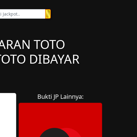
SARAN TOTO
ITOTO DIBAYAR
Bukti JP Lainnya: