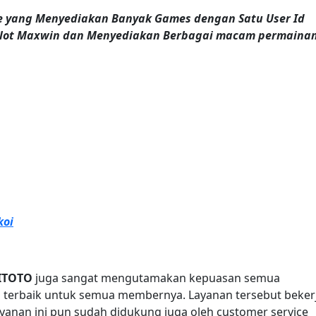
e yang Menyediakan Banyak Games dengan Satu User Id
 , Slot Maxwin dan Menyediakan Berbagai macam permaina
koi
ITOTO
juga sangat mengutamakan kepuasan semua
erbaik untuk semua membernya. Layanan tersebut beker
ayanan ini pun sudah didukung juga oleh customer service