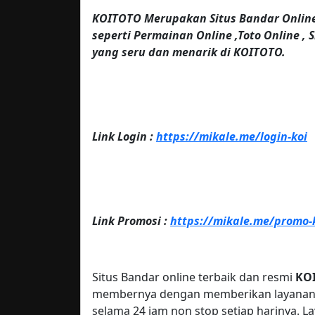
KOITOTO Merupakan Situs Bandar Onlin
seperti Permainan Online ,Toto Online
yang seru dan menarik di KOITOTO.
Link Login :
https://mikale.me/login-koi
Link Promosi :
https://mikale.me/promo-
Situs Bandar online terbaik dan resmi
KO
membernya dengan memberikan layanan t
selama 24 jam non stop setiap harinya. L