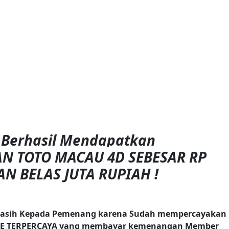
 Berhasil Mendapatkan
N TOTO MACAU 4D SEBESAR RP
AN BELAS JUTA RUPIAH !
Kasih Kepada Pemenang karena Sudah mempercayakan
NE TERPERCAYA yang membayar kemenangan Member