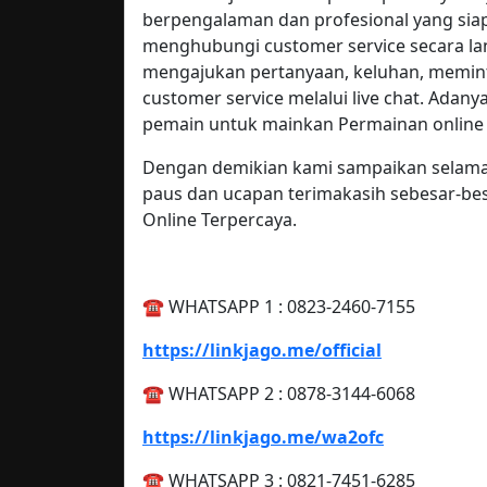
berpengalaman dan profesional yang sia
menghubungi customer service secara lang
mengajukan pertanyaan, keluhan, meminta
customer service melalui live chat. Ada
pemain untuk mainkan Permainan online 
Dengan demikian kami sampaikan selama
paus dan ucapan terimakasih sebesar-be
Online Terpercaya.
☎️ WHATSAPP 1 : 0823-2460-7155
https://linkjago.me/official
☎️ WHATSAPP 2 : 0878-3144-6068
https://linkjago.me/wa2ofc
☎️ WHATSAPP 3 : 0821-7451-6285