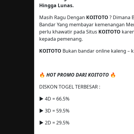
Hingga Lunas.
Masih Ragu Dengan
KOITOTO
? Dimana B
Bandar Yang membayar kemenangan Membe
perlu khawatir pada Situs
KOITOTO
karen
kepada pemenang.
KOITOTO
Bukan bandar online kaleng – ka
🔥
HOT PROMO DARI KOITOTO
🔥
DISKON TOGEL TERBESAR :
▶️ 4D = 66.5%
▶️ 3D = 59.5%
▶️ 2D = 29.5%