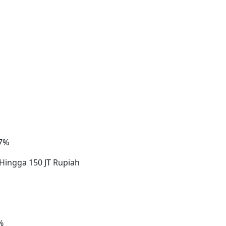
.7%
Hingga 150 JT Rupiah
%