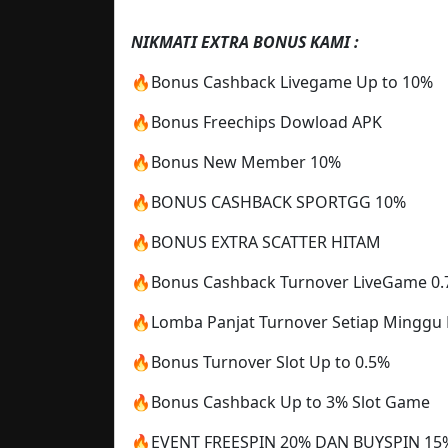
NIKMATI EXTRA BONUS KAMI :
🔥Bonus Cashback Livegame Up to 10%
🔥Bonus Freechips Dowload APK
🔥Bonus New Member 10%
🔥BONUS CASHBACK SPORTGG 10%
🔥BONUS EXTRA SCATTER HITAM
🔥Bonus Cashback Turnover LiveGame 0
🔥Lomba Panjat Turnover Setiap Minggu 
🔥Bonus Turnover Slot Up to 0.5%
🔥Bonus Cashback Up to 3% Slot Game
🔥EVENT FREESPIN 20% DAN BUYSPIN 15