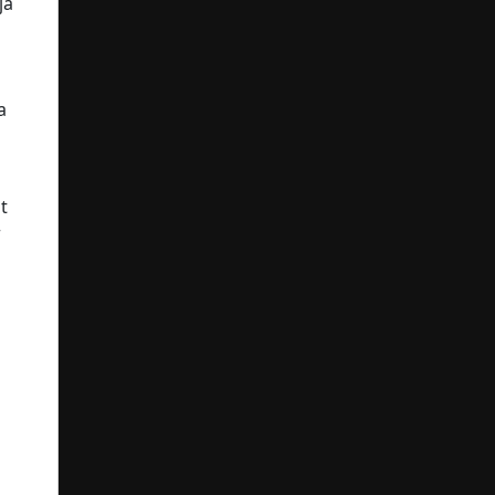
ja
a
t
r