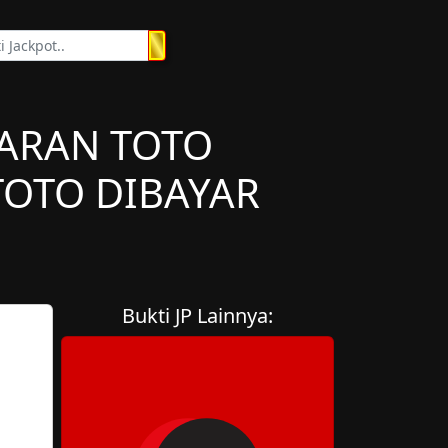
SARAN TOTO
ITOTO DIBAYAR
Bukti JP Lainnya: