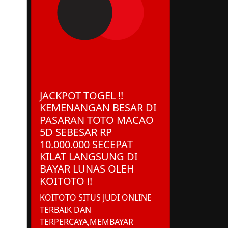
JACKPOT TOGEL !!
KEMENANGAN BESAR DI
PASARAN TOTO MACAO
5D SEBESAR RP
10.000.000 SECEPAT
KILAT LANGSUNG DI
BAYAR LUNAS OLEH
KOITOTO !!
KOITOTO SITUS JUDI ONLINE
TERBAIK DAN
TERPERCAYA,MEMBAYAR