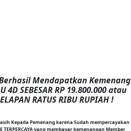
 Berhasil Mendapatkan Kemenan
 4D SEBESAR RP 19.800.000 atau
ELAPAN RATUS RIBU RUPIAH !
Kasih Kepada Pemenang karena Sudah mempercayakan
NE TERPERCAYA yang membayar kemenangan Member