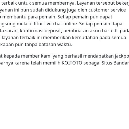
erbaik untuk semua membernya. Layanan tersebut beker
ayanan ini pun sudah didukung juga oleh customer service
p membantu para pemain. Setiap pemain pun dapat
sung melalui fitur live chat online. Setiap pemain dapat
 saran, konfirmasi deposit, pembuatan akun baru dll pad
nya layanan terbaik ini memberikan kemudahan pada semua
kapan pun tanpa batasan waktu.
t kepada member kami yang berhasil mendapatkan jackpo
sarnya karena telah memilih KOITOTO sebagai Situs Banda