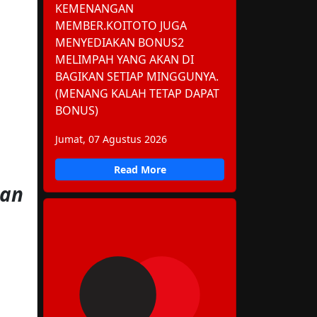
KEMENANGAN
MEMBER.KOITOTO JUGA
MENYEDIAKAN BONUS2
MELIMPAH YANG AKAN DI
BAGIKAN SETIAP MINGGUNYA.
(MENANG KALAH TETAP DAPAT
BONUS)
Jumat, 07 Agustus 2026
Read More
gan