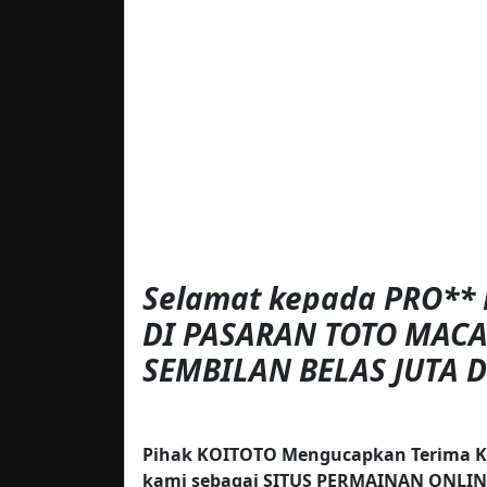
Selamat kepada PRO**
DI PASARAN TOTO MACAU
SEMBILAN BELAS JUTA D
Pihak KOITOTO Mengucapkan Terima 
kami sebagai SITUS PERMAINAN ONLI