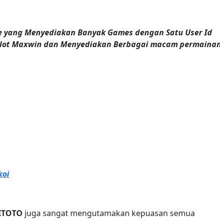
e yang Menyediakan Banyak Games dengan Satu User Id
 , Slot Maxwin dan Menyediakan Berbagai macam permaina
koi
ITOTO
juga sangat mengutamakan kepuasan semua