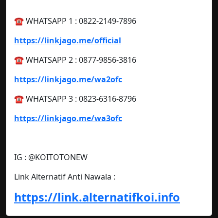
☎️ WHATSAPP 1 : 0822-2149-7896
https://linkjago.me/official
☎️ WHATSAPP 2 : 0877-9856-3816
https://linkjago.me/wa2ofc
☎️ WHATSAPP 3 : 0823-6316-8796
https://linkjago.me/wa3ofc
IG : @KOITOTONEW
Link Alternatif Anti Nawala :
https://link.alternatifkoi.info