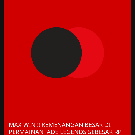
MAX WIN !! KEMENANGAN BESAR DI
PERMAINAN JADE LEGENDS SEBESAR RP