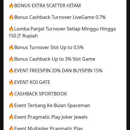
🔥BONUS EXTRA SCATTER HITAM
🔥Bonus Cashback Turnover LiveGame 0.7%
🔥Lomba Panjat Turnover Setiap Minggu Hingga
150 JT Rupiah
🔥Bonus Turnover Slot Up to 0.5%
🔥Bonus Cashback Up to 3% Slot Game
🔥EVENT FREESPIN 20% DAN BUYSPIN 15%
🔥EVENT KOI GATE
🔥
CASHBACK SPORTBOOK
🔥Event Terbang Ke Bulan Spaceman
🔥Event Pragmatic Play Joker Jewels
🔥Event Multiplier Pragmatic Play