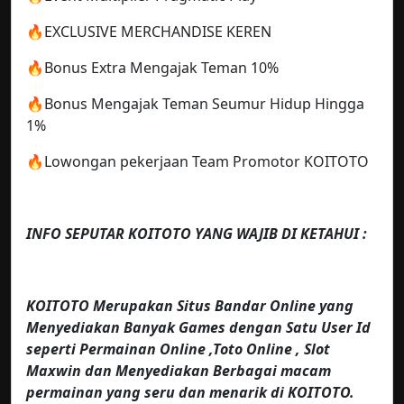
🔥EXCLUSIVE MERCHANDISE KEREN
🔥Bonus Extra Mengajak Teman 10%
🔥Bonus Mengajak Teman Seumur Hidup Hingga
1%
🔥Lowongan pekerjaan Team Promotor KOITOTO
INFO SEPUTAR KOITOTO YANG WAJIB DI KETAHUI :
KOITOTO Merupakan Situs Bandar Online yang
Menyediakan Banyak Games dengan Satu User Id
seperti Permainan Online ,Toto Online , Slot
Maxwin dan Menyediakan Berbagai macam
permainan yang seru dan menarik di KOITOTO.