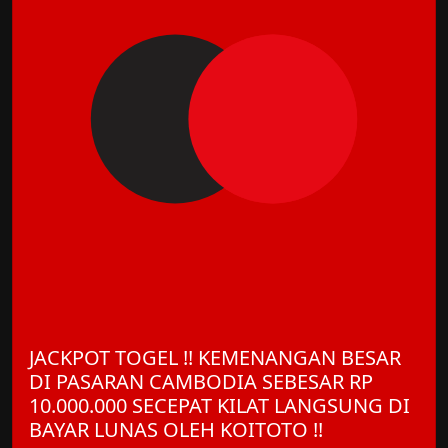
JACKPOT TOGEL !! KEMENANGAN BESAR
DI PASARAN CAMBODIA SEBESAR RP
10.000.000 SECEPAT KILAT LANGSUNG DI
BAYAR LUNAS OLEH KOITOTO !!