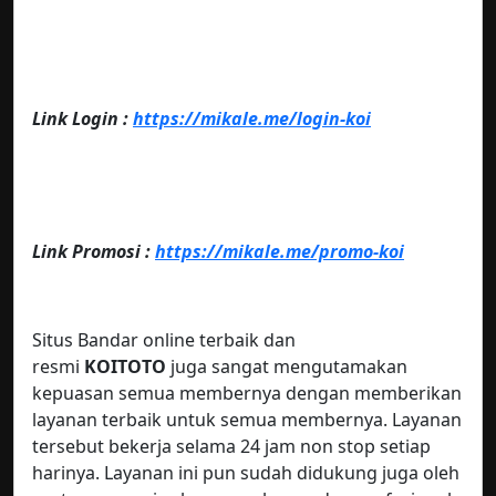
Link Login :
https://mikale.me/login-koi
Link Promosi :
https://mikale.me/promo-koi
Situs Bandar online terbaik dan
resmi
KOITOTO
juga sangat mengutamakan
kepuasan semua membernya dengan memberikan
layanan terbaik untuk semua membernya. Layanan
tersebut bekerja selama 24 jam non stop setiap
harinya. Layanan ini pun sudah didukung juga oleh