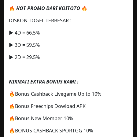
🔥
HOT PROMO DARI KOITOTO
🔥
DISKON TOGEL TERBESAR :
▶️ 4D = 66.5%
▶️ 3D = 59.5%
▶️ 2D = 29.5%
NIKMATI EXTRA BONUS KAMI :
🔥Bonus Cashback Livegame Up to 10%
🔥Bonus Freechips Dowload APK
🔥Bonus New Member 10%
🔥BONUS CASHBACK SPORTGG 10%