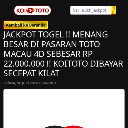
Kembali ke Beranda
JACKPOT TOGEL !! MENANG
BESAR DI PASARAN TOTO
MACAU 4D SEBESAR RP
22.000.000 !! KOITOTO DIBAYAR
SECEPAT KILAT
Selasa, 16 Juni 2026 16:46 WIB