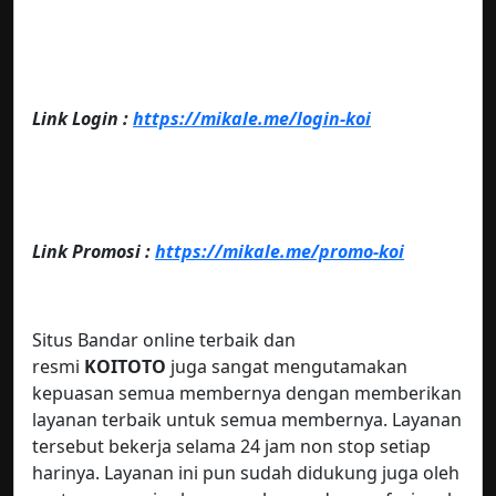
Link Login :
https://mikale.me/login-koi
Link Promosi :
https://mikale.me/promo-koi
Situs Bandar online terbaik dan
resmi
KOITOTO
juga sangat mengutamakan
kepuasan semua membernya dengan memberikan
layanan terbaik untuk semua membernya. Layanan
tersebut bekerja selama 24 jam non stop setiap
harinya. Layanan ini pun sudah didukung juga oleh