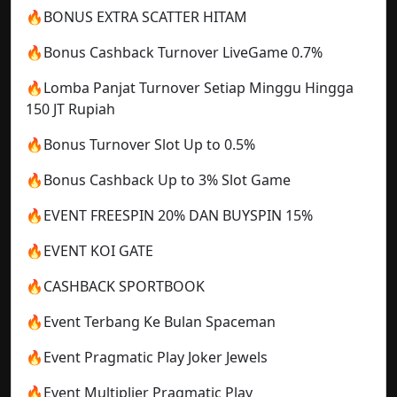
🔥BONUS EXTRA SCATTER HITAM
🔥Bonus Cashback Turnover LiveGame 0.7%
🔥Lomba Panjat Turnover Setiap Minggu Hingga
150 JT Rupiah
🔥Bonus Turnover Slot Up to 0.5%
🔥Bonus Cashback Up to 3% Slot Game
🔥EVENT FREESPIN 20% DAN BUYSPIN 15%
🔥EVENT KOI GATE
🔥
CASHBACK SPORTBOOK
🔥Event Terbang Ke Bulan Spaceman
🔥Event Pragmatic Play Joker Jewels
🔥Event Multiplier Pragmatic Play