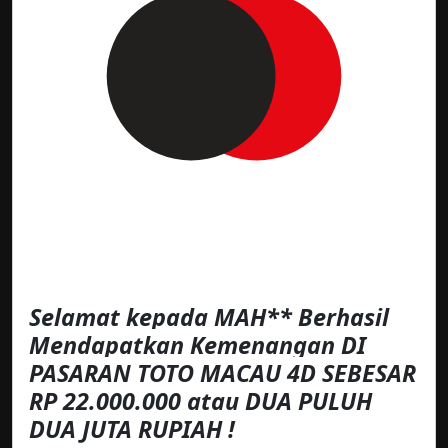
Selamat kepada MAH** Berhasil
Mendapatkan Kemenangan DI
PASARAN TOTO MACAU 4D SEBESAR
RP 22.000.000 atau DUA PULUH
DUA JUTA RUPIAH !