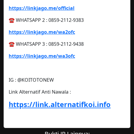
https://linkjago.me/official
☎️ WHATSAPP 2 : 0859-2112-9383
https://linkjago.me/wa2ofc
☎️ WHATSAPP 3 : 0859-2112-9438
https://linkjago.me/wa3ofc
IG : @KOITOTONEW
Link Alternatif Anti Nawala :
https://link.alternatifkoi.info
Bukti JP Lainnya: