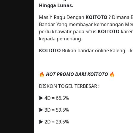
Hingga Lunas.
Masih Ragu Dengan
KOITOTO
? Dimana B
Bandar Yang membayar kemenangan Membe
perlu khawatir pada Situs
KOITOTO
karen
kepada pemenang.
KOITOTO
Bukan bandar online kaleng – ka
🔥
HOT PROMO DARI KOITOTO
🔥
DISKON TOGEL TERBESAR :
▶️ 4D = 66.5%
▶️ 3D = 59.5%
▶️ 2D = 29.5%