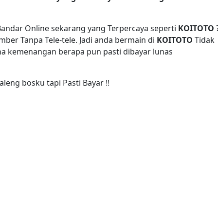
andar Online sekarang yang Terpercaya seperti
KOITOTO
r Tanpa Tele-tele. Jadi anda bermain di
KOITOTO
Tidak
a kemenangan berapa pun pasti dibayar lunas
leng bosku tapi Pasti Bayar !!