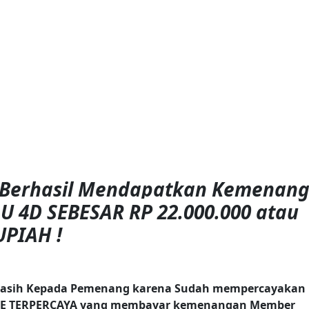
 Berhasil Mendapatkan Kemenan
 4D SEBESAR RP 22.000.000 atau
PIAH !
Kasih Kepada Pemenang karena Sudah mempercayakan
NE TERPERCAYA yang membayar kemenangan Member