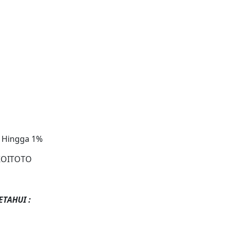
 Hingga 1%
KOITOTO
ETAHUI :