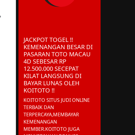
?
JACKPOT TOGEL !!
KEMENANGAN BESAR DI
PASARAN TOTO MACAU
4D SEBESAR RP
12.500.000 SECEPAT
KILAT LANGSUNG DI
BAYAR LUNAS OLEH
KOITOTO !!
KOITOTO SITUS JUDI ONLINE
TERBAIK DAN
TERPERCAYA,MEMBAYAR
KEMENANGAN
MEMBER.KOITOTO JUGA