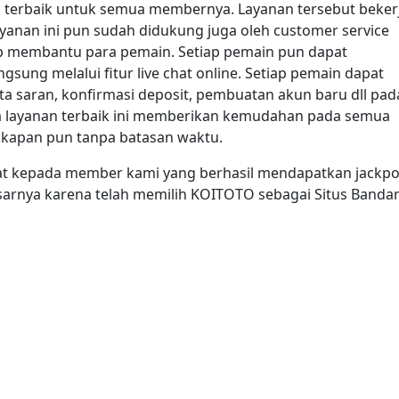
erbaik untuk semua membernya. Layanan tersebut beker
ayanan ini pun sudah didukung juga oleh customer service
p membantu para pemain. Setiap pemain pun dapat
sung melalui fitur live chat online. Setiap pemain dapat
 saran, konfirmasi deposit, pembuatan akun baru dll pad
nya layanan terbaik ini memberikan kemudahan pada semua
kapan pun tanpa batasan waktu.
t kepada member kami yang berhasil mendapatkan jackpo
sarnya karena telah memilih KOITOTO sebagai Situs Banda