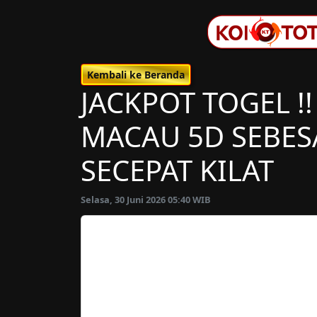
Kembali ke Beranda
JACKPOT TOGEL !
MACAU 5D SEBESA
SECEPAT KILAT
Selasa, 30 Juni 2026 05:40 WIB