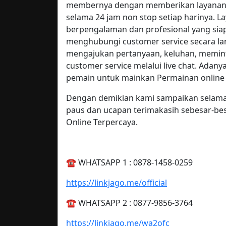
membernya dengan memberikan layanan t
selama 24 jam non stop setiap harinya. L
berpengalaman dan profesional yang sia
menghubungi customer service secara lang
mengajukan pertanyaan, keluhan, meminta
customer service melalui live chat. Ada
pemain untuk mainkan Permainan online 
Dengan demikian kami sampaikan selama
paus dan ucapan terimakasih sebesar-be
Online Terpercaya.
☎️ WHATSAPP 1 : 0878-1458-0259
https://linkjago.me/official
☎️ WHATSAPP 2 : 0877-9856-3764
https://linkjago.me/wa2ofc