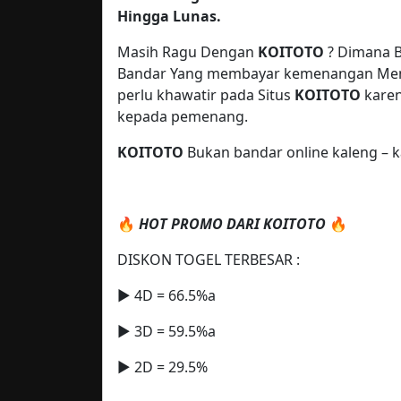
Hingga Lunas.
Masih Ragu Dengan
KOITOTO
? Dimana B
Bandar Yang membayar kemenangan Membe
perlu khawatir pada Situs
KOITOTO
karen
kepada pemenang.
KOITOTO
Bukan bandar online kaleng – ka
🔥
HOT PROMO DARI KOITOTO
🔥
DISKON TOGEL TERBESAR :
▶️ 4D = 66.5%a
▶️ 3D = 59.5%a
▶️ 2D = 29.5%