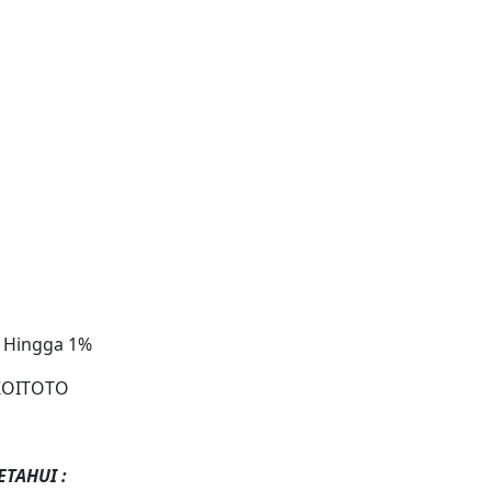
 Hingga 1%
KOITOTO
ETAHUI :