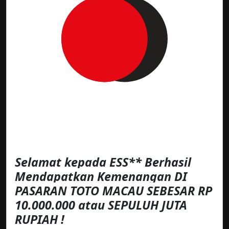
Selamat kepada ESS** Berhasil
Mendapatkan Kemenangan DI
PASARAN TOTO MACAU SEBESAR RP
10.000.000 atau SEPULUH JUTA
RUPIAH !