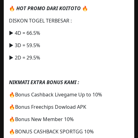
🔥
HOT PROMO DARI KOITOTO
🔥
DISKON TOGEL TERBESAR :
▶️ 4D = 66.5%
▶️ 3D = 59.5%
▶️ 2D = 29.5%
NIKMATI EXTRA BONUS KAMI :
🔥Bonus Cashback Livegame Up to 10%
🔥Bonus Freechips Dowload APK
🔥Bonus New Member 10%
🔥BONUS CASHBACK SPORTGG 10%