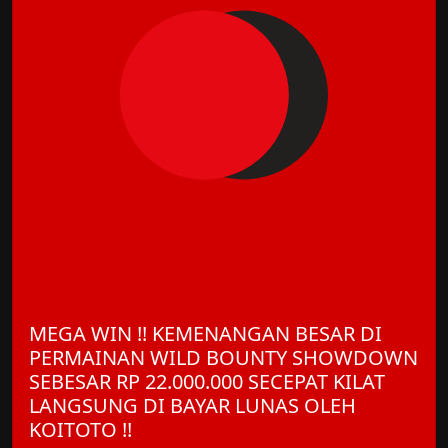
MEGA WIN !! KEMENANGAN BESAR DI
PERMAINAN WILD BOUNTY SHOWDOWN
SEBESAR RP 22.000.000 SECEPAT KILAT
LANGSUNG DI BAYAR LUNAS OLEH
KOITOTO !!