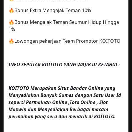
🔥Bonus Extra Mengajak Teman 10%
🔥Bonus Mengajak Teman Seumur Hidup Hingga
1%
🔥Lowongan pekerjaan Team Promotor KOITOTO
INFO SEPUTAR KOITOTO YANG WAJIB DI KETAHUI :
KOITOTO Merupakan Situs Bandar Online yang
Menyediakan Banyak Games dengan Satu User Id
seperti Permainan Online ,Toto Online , Slot
Maxwin dan Menyediakan Berbagai macam
permainan yang seru dan menarik di KOITOTO.