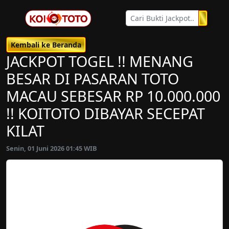
Kembali ke Beranda
JACKPOT TOGEL !! MENANG
BESAR DI PASARAN TOTO
MACAU SEBESAR RP 10.000.000
!! KOITOTO DIBAYAR SECEPAT
KILAT
Senin, 01 Juni 2026 01:45 WIB