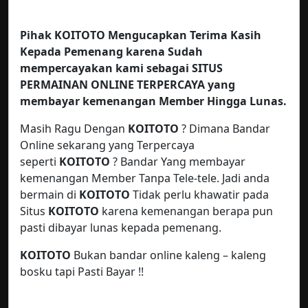
Pihak KOITOTO Mengucapkan Terima Kasih
Kepada Pemenang karena Sudah
mempercayakan kami sebagai SITUS
PERMAINAN ONLINE TERPERCAYA yang
membayar kemenangan Member Hingga Lunas.
Masih Ragu Dengan
KOITOTO
? Dimana Bandar
Online sekarang yang Terpercaya
seperti
KOITOTO
? Bandar Yang membayar
kemenangan Member Tanpa Tele-tele. Jadi anda
bermain di
KOITOTO
Tidak perlu khawatir pada
Situs
KOITOTO
karena kemenangan berapa pun
pasti dibayar lunas kepada pemenang.
KOITOTO
Bukan bandar online kaleng – kaleng
bosku tapi Pasti Bayar !!