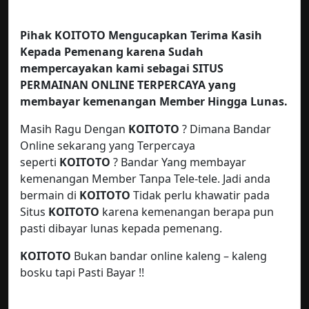
Pihak KOITOTO Mengucapkan Terima Kasih
Kepada Pemenang karena Sudah
mempercayakan kami sebagai SITUS
PERMAINAN ONLINE TERPERCAYA yang
membayar kemenangan Member Hingga Lunas.
Masih Ragu Dengan
KOITOTO
? Dimana Bandar
Online sekarang yang Terpercaya
seperti
KOITOTO
? Bandar Yang membayar
kemenangan Member Tanpa Tele-tele. Jadi anda
bermain di
KOITOTO
Tidak perlu khawatir pada
Situs
KOITOTO
karena kemenangan berapa pun
pasti dibayar lunas kepada pemenang.
KOITOTO
Bukan bandar online kaleng – kaleng
bosku tapi Pasti Bayar !!