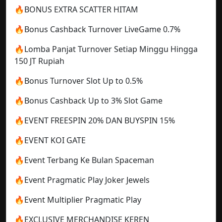
🔥BONUS EXTRA SCATTER HITAM
🔥Bonus Cashback Turnover LiveGame 0.7%
🔥Lomba Panjat Turnover Setiap Minggu Hingga
150 JT Rupiah
🔥Bonus Turnover Slot Up to 0.5%
🔥Bonus Cashback Up to 3% Slot Game
🔥EVENT FREESPIN 20% DAN BUYSPIN 15%
🔥EVENT KOI GATE
🔥Event Terbang Ke Bulan Spaceman
🔥Event Pragmatic Play Joker Jewels
🔥Event Multiplier Pragmatic Play
🔥EXCLUSIVE MERCHANDISE KEREN