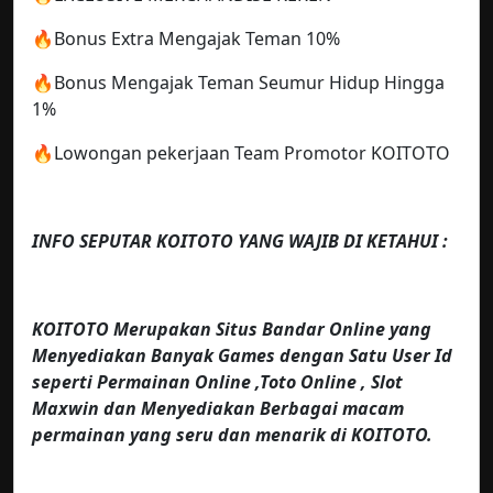
🔥Bonus Extra Mengajak Teman 10%
🔥Bonus Mengajak Teman Seumur Hidup Hingga
1%
🔥Lowongan pekerjaan Team Promotor KOITOTO
INFO SEPUTAR KOITOTO YANG WAJIB DI KETAHUI :
KOITOTO Merupakan Situs Bandar Online yang
Menyediakan Banyak Games dengan Satu User Id
seperti Permainan Online ,Toto Online , Slot
Maxwin dan Menyediakan Berbagai macam
permainan yang seru dan menarik di KOITOTO.