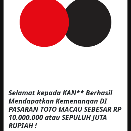
Selamat kepada KAN** Berhasil
Mendapatkan Kemenangan DI
PASARAN TOTO MACAU SEBESAR RP
10.000.000 atau SEPULUH JUTA
RUPIAH !