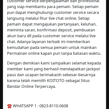
customer service berpengalaman dan profesional
yang siap membantu para pemain. Setiap pemain
pun dapat menghubungi customer service secara
langsung melalui fitur live chat online. Setiap
pemain dapat mengajukan pertanyaan, keluhan,
meminta saran, konfirmasi deposit, pembuatan
akun baru dll pada customer service melalui live
chat. Adanya layanan terbaik ini memberikan
kemudahan pada semua pemain untuk mainkan
Permainan online kapan pun tanpa batasan waktu.
Dengan demikian kami sampaikan selamat kepada
member kami yang berhasil mendapatkan jackpot
paus dan ucapan terimakasih sebesar-besarnya
karena telah memilih KOITOTO sebagai Situs
Bandar Online Terpercaya.
☎️ WHATSAPP 1 : 0823-8110-0608