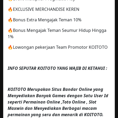
🔥EXCLUSIVE MERCHANDISE KEREN
🔥Bonus Extra Mengajak Teman 10%
🔥Bonus Mengajak Teman Seumur Hidup Hingga
1%
🔥Lowongan pekerjaan Team Promotor KOITOTO
INFO SEPUTAR KOITOTO YANG WAJIB DI KETAHUI :
KOITOTO Merupakan Situs Bandar Online yang
Menyediakan Banyak Games dengan Satu User Id
seperti Permainan Online ,Toto Online , Slot
Maxwin dan Menyediakan Berbagai macam
permainan yang seru dan menarik di KOITOTO.