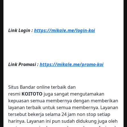
Link Login :
https://mikale.me/login-koi
Link Promosi :
https://mikale.me/promo-koi
Situs Bandar online terbaik dan
resmi
KOITOTO
juga sangat mengutamakan
kepuasan semua membernya dengan memberikan
layanan terbaik untuk semua membernya. Layanan
tersebut bekerja selama 24 jam non stop setiap
harinya. Layanan ini pun sudah didukung juga oleh