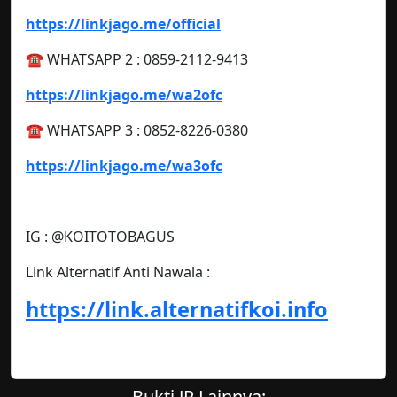
https://linkjago.me/official
☎️ WHATSAPP 2 : 0859-2112-9413
https://linkjago.me/wa2ofc
☎️ WHATSAPP 3 : 0852-8226-0380
https://linkjago.me/wa3ofc
IG : @KOITOTOBAGUS
Link Alternatif Anti Nawala :
https://link.alternatifkoi.info
Bukti JP Lainnya: