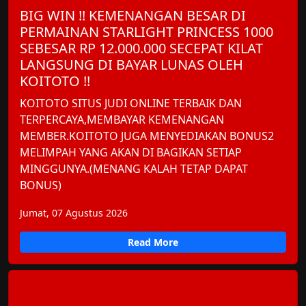
BIG WIN !! KEMENANGAN BESAR DI
PERMAINAN STARLIGHT PRINCESS 1000
SEBESAR RP 12.000.000 SECEPAT KILAT
LANGSUNG DI BAYAR LUNAS OLEH
KOITOTO !!
KOITOTO SITUS JUDI ONLINE TERBAIK DAN
TERPERCAYA,MEMBAYAR KEMENANGAN
MEMBER.KOITOTO JUGA MENYEDIAKAN BONUS2
MELIMPAH YANG AKAN DI BAGIKAN SETIAP
MINGGUNYA.(MENANG KALAH TETAP DAPAT
BONUS)
Jumat, 07 Agustus 2026
Read More