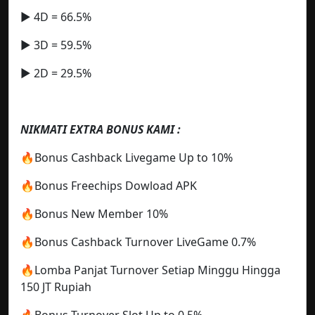
▶️ 4D = 66.5%
▶️ 3D = 59.5%
▶️ 2D = 29.5%
NIKMATI EXTRA BONUS KAMI :
🔥Bonus Cashback Livegame Up to 10%
🔥Bonus Freechips Dowload APK
🔥Bonus New Member 10%
🔥Bonus Cashback Turnover LiveGame 0.7%
🔥Lomba Panjat Turnover Setiap Minggu Hingga
150 JT Rupiah