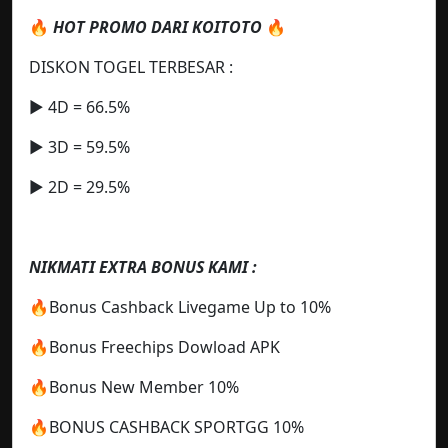
🔥
HOT PROMO DARI KOITOTO
🔥
DISKON TOGEL TERBESAR :
▶️ 4D = 66.5%
▶️ 3D = 59.5%
▶️ 2D = 29.5%
NIKMATI EXTRA BONUS KAMI :
🔥Bonus Cashback Livegame Up to 10%
🔥Bonus Freechips Dowload APK
🔥Bonus New Member 10%
🔥BONUS CASHBACK SPORTGG 10%