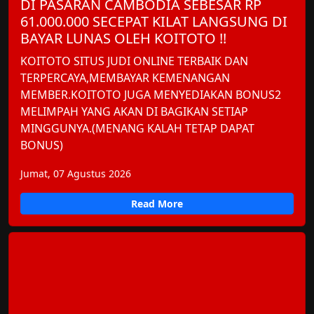
DI PASARAN CAMBODIA SEBESAR RP
61.000.000 SECEPAT KILAT LANGSUNG DI
BAYAR LUNAS OLEH KOITOTO !!
KOITOTO SITUS JUDI ONLINE TERBAIK DAN
TERPERCAYA,MEMBAYAR KEMENANGAN
MEMBER.KOITOTO JUGA MENYEDIAKAN BONUS2
MELIMPAH YANG AKAN DI BAGIKAN SETIAP
MINGGUNYA.(MENANG KALAH TETAP DAPAT
BONUS)
Jumat, 07 Agustus 2026
Read More