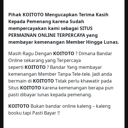
Pihak KOITOTO Mengucapkan Terima Kasih
Kepada Pemenang karena Sudah
mempercayakan kami sebagai SITUS
PERMAINAN ONLINE TERPERCAYA yang
membayar kemenangan Member Hingga Lunas.
Masih Ragu Dengan
KOITOTO
? Dimana Bandar
Online sekarang yang Terpercaya
seperti
KOITOTO
? Bandar Yang membayar
kemenangan Member Tanpa Tele-tele. Jadi anda
bermain di
KOITOTO
Tidak perlu khawatir pada
Situs
KOITOTO
karena kemenangan berapa pun
pasti dibayar lunas kepada pemenang.
KOITOTO
Bukan bandar online kaleng – kaleng
bosku tapi Pasti Bayar !!