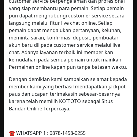
customer service berpengalaman dan profesional
yang siap membantu para pemain. Setiap pemain
pun dapat menghubungi customer service secara
langsung melalui fitur live chat online. Setiap
pemain dapat mengajukan pertanyaan, keluhan,
meminta saran, konfirmasi deposit, pembuatan
akun baru dll pada customer service melalui live
chat. Adanya layanan terbaik ini memberikan
kemudahan pada semua pemain untuk mainkan
Permainan online kapan pun tanpa batasan waktu.
Dengan demikian kami sampaikan selamat kepada
member kami yang berhasil mendapatkan jackpot
paus dan ucapan terimakasih sebesar-besarnya
karena telah memilih KOITOTO sebagai Situs
Bandar Online Terpercaya.
☎️ WHATSAPP 1 : 0878-1458-0255