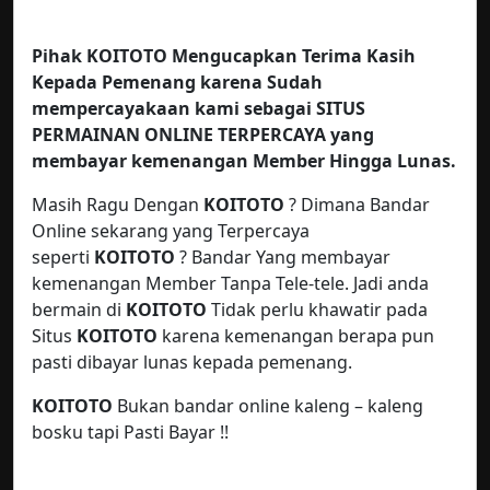
Pihak KOITOTO Mengucapkan Terima Kasih
Kepada Pemenang karena Sudah
mempercayakaan kami sebagai SITUS
PERMAINAN ONLINE TERPERCAYA yang
membayar kemenangan Member Hingga Lunas.
Masih Ragu Dengan
KOITOTO
? Dimana Bandar
Online sekarang yang Terpercaya
seperti
KOITOTO
? Bandar Yang membayar
kemenangan Member Tanpa Tele-tele. Jadi anda
bermain di
KOITOTO
Tidak perlu khawatir pada
Situs
KOITOTO
karena kemenangan berapa pun
pasti dibayar lunas kepada pemenang.
KOITOTO
Bukan bandar online kaleng – kaleng
bosku tapi Pasti Bayar !!