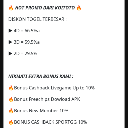
🔥
HOT PROMO DARI KOITOTO
🔥
DISKON TOGEL TERBESAR :
▶️ 4D = 66.5%a
▶️ 3D = 59.5%a
▶️ 2D = 29.5%
NIKMATI EXTRA BONUS KAMI :
🔥Bonus Cashback Livegame Up to 10%
🔥Bonus Freechips Dowload APK
🔥Bonus New Member 10%
🔥BONUS CASHBACK SPORTGG 10%