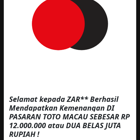
Selamat kepada ZAR** Berhasil
Mendapatkan Kemenangan DI
PASARAN TOTO MACAU SEBESAR RP
12.000.000 atau DUA BELAS JUTA
RUPIAH !