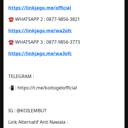
https://linkjago.me/official
☎️ WHATSAPP 2 : 0877-9856-3821
https://linkjago.me/wa2ofc
☎️ WHATSAPP 3 : 0877-9856-3773
https://linkjago.me/wa3ofc
TELEGRAM :
📲 : https://t.me/koitogelofficial
IG : @KOILEMBUT
Link Alternatif Anti Nawala :