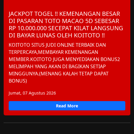
JACKPOT TOGEL !! KEMENANGAN BESAR
DI PASARAN TOTO MACAO 5D SEBESAR
RP 10.000.000 SECEPAT KILAT LANGSUNG
DI BAYAR LUNAS OLEH KOITOTO !!
KOITOTO SITUS JUDI ONLINE TERBAIK DAN
TERPERCAYA,MEMBAYAR KEMENANGAN
MEMBER.KOITOTO JUGA MENYEDIAKAN BONUS2
MELIMPAH YANG AKAN DI BAGIKAN SETIAP
MINGGUNYA.(MENANG KALAH TETAP DAPAT
BONUS)
Jumat, 07 Agustus 2026
Read More