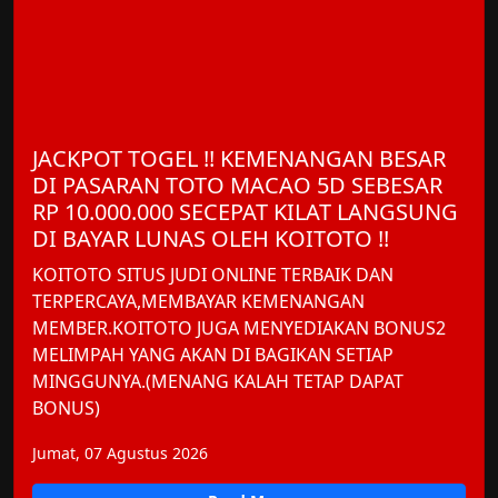
JACKPOT TOGEL !! KEMENANGAN BESAR
DI PASARAN TOTO MACAO 5D SEBESAR
RP 10.000.000 SECEPAT KILAT LANGSUNG
DI BAYAR LUNAS OLEH KOITOTO !!
KOITOTO SITUS JUDI ONLINE TERBAIK DAN
TERPERCAYA,MEMBAYAR KEMENANGAN
MEMBER.KOITOTO JUGA MENYEDIAKAN BONUS2
MELIMPAH YANG AKAN DI BAGIKAN SETIAP
MINGGUNYA.(MENANG KALAH TETAP DAPAT
BONUS)
Jumat, 07 Agustus 2026