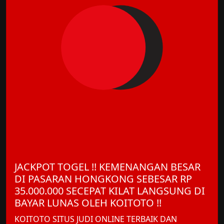
JACKPOT TOGEL !! KEMENANGAN BESAR
DI PASARAN HONGKONG SEBESAR RP
35.000.000 SECEPAT KILAT LANGSUNG DI
BAYAR LUNAS OLEH KOITOTO !!
KOITOTO SITUS JUDI ONLINE TERBAIK DAN