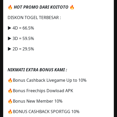
🔥
HOT PROMO DARI KOITOTO
🔥
DISKON TOGEL TERBESAR :
▶️ 4D = 66.5%
▶️ 3D = 59.5%
▶️ 2D = 29.5%
NIKMATI EXTRA BONUS KAMI :
🔥Bonus Cashback Livegame Up to 10%
🔥Bonus Freechips Dowload APK
🔥Bonus New Member 10%
🔥BONUS CASHBACK SPORTGG 10%