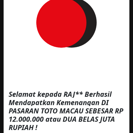
Selamat kepada RAJ** Berhasil
Mendapatkan Kemenangan DI
PASARAN TOTO MACAU SEBESAR RP
12.000.000 atau DUA BELAS JUTA
RUPIAH !