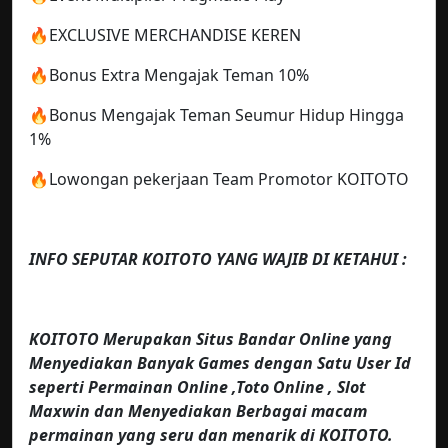
🔥EXCLUSIVE MERCHANDISE KEREN
🔥Bonus Extra Mengajak Teman 10%
🔥Bonus Mengajak Teman Seumur Hidup Hingga
1%
🔥Lowongan pekerjaan Team Promotor KOITOTO
INFO SEPUTAR KOITOTO YANG WAJIB DI KETAHUI :
KOITOTO Merupakan Situs Bandar Online yang
Menyediakan Banyak Games dengan Satu User Id
seperti Permainan Online ,Toto Online , Slot
Maxwin dan Menyediakan Berbagai macam
permainan yang seru dan menarik di KOITOTO.