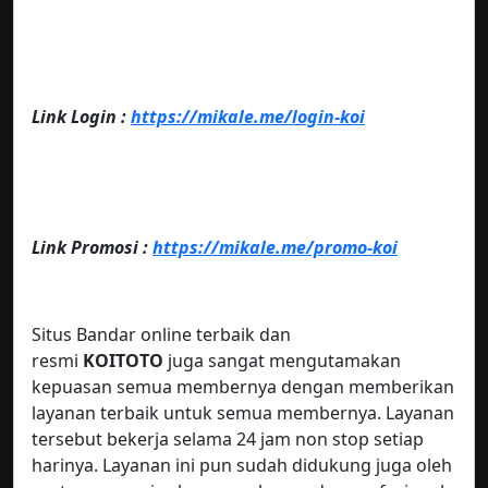
Link Login :
https://mikale.me/login-koi
Link Promosi :
https://mikale.me/promo-koi
Situs Bandar online terbaik dan
resmi
KOITOTO
juga sangat mengutamakan
kepuasan semua membernya dengan memberikan
layanan terbaik untuk semua membernya. Layanan
tersebut bekerja selama 24 jam non stop setiap
harinya. Layanan ini pun sudah didukung juga oleh