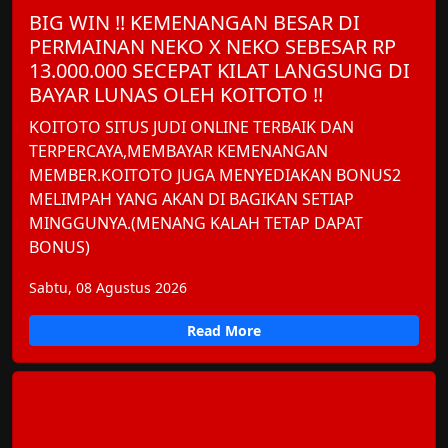
BIG WIN !! KEMENANGAN BESAR DI
PERMAINAN NEKO X NEKO SEBESAR RP
13.000.000 SECEPAT KILAT LANGSUNG DI
BAYAR LUNAS OLEH KOITOTO !!
KOITOTO SITUS JUDI ONLINE TERBAIK DAN
TERPERCAYA,MEMBAYAR KEMENANGAN
MEMBER.KOITOTO JUGA MENYEDIAKAN BONUS2
MELIMPAH YANG AKAN DI BAGIKAN SETIAP
MINGGUNYA.(MENANG KALAH TETAP DAPAT
BONUS)
Sabtu, 08 Agustus 2026
Read More