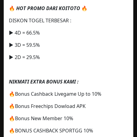
🔥
HOT PROMO DARI KOITOTO
🔥
DISKON TOGEL TERBESAR :
▶️ 4D = 66.5%
▶️ 3D = 59.5%
▶️ 2D = 29.5%
NIKMATI EXTRA BONUS KAMI :
🔥Bonus Cashback Livegame Up to 10%
🔥Bonus Freechips Dowload APK
🔥Bonus New Member 10%
🔥BONUS CASHBACK SPORTGG 10%