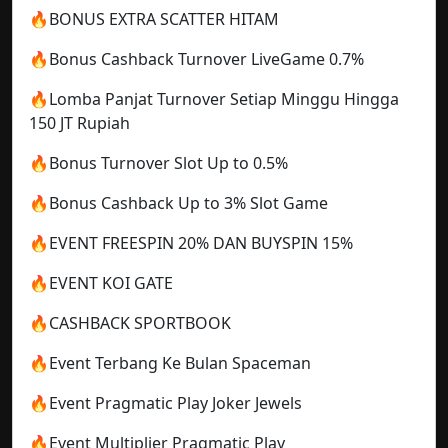
🔥BONUS EXTRA SCATTER HITAM
🔥Bonus Cashback Turnover LiveGame 0.7%
🔥Lomba Panjat Turnover Setiap Minggu Hingga
150 JT Rupiah
🔥Bonus Turnover Slot Up to 0.5%
🔥Bonus Cashback Up to 3% Slot Game
🔥EVENT FREESPIN 20% DAN BUYSPIN 15%
🔥EVENT KOI GATE
🔥
CASHBACK SPORTBOOK
🔥Event Terbang Ke Bulan Spaceman
🔥Event Pragmatic Play Joker Jewels
🔥Event Multiplier Pragmatic Play