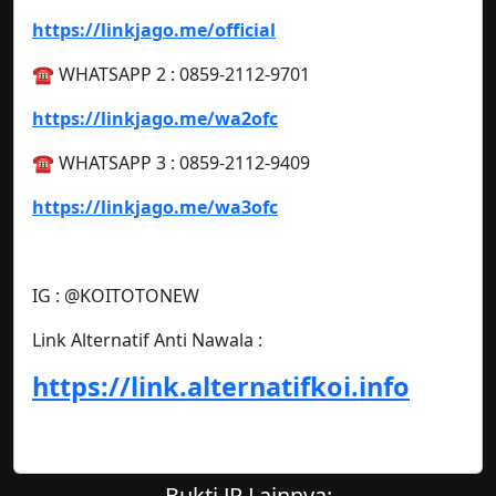
https://linkjago.me/official
☎️ WHATSAPP 2 : 0859-2112-9701
https://linkjago.me/wa2ofc
☎️ WHATSAPP 3 : 0859-2112-9409
https://linkjago.me/wa3ofc
IG : @KOITOTONEW
Link Alternatif Anti Nawala :
https://link.alternatifkoi.info
Bukti JP Lainnya: