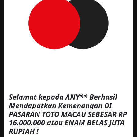
Selamat kepada ANY** Berhasil
Mendapatkan Kemenangan DI
PASARAN TOTO MACAU SEBESAR RP
16.000.000 atau ENAM BELAS JUTA
RUPIAH !