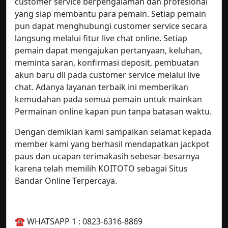
customer service berpengalaman dan profesional
yang siap membantu para pemain. Setiap pemain
pun dapat menghubungi customer service secara
langsung melalui fitur live chat online. Setiap
pemain dapat mengajukan pertanyaan, keluhan,
meminta saran, konfirmasi deposit, pembuatan
akun baru dll pada customer service melalui live
chat. Adanya layanan terbaik ini memberikan
kemudahan pada semua pemain untuk mainkan
Permainan online kapan pun tanpa batasan waktu.
Dengan demikian kami sampaikan selamat kepada
member kami yang berhasil mendapatkan jackpot
paus dan ucapan terimakasih sebesar-besarnya
karena telah memilih KOITOTO sebagai Situs
Bandar Online Terpercaya.
☎️ WHATSAPP 1 : 0823-6316-8869