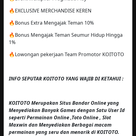
🔥EXCLUSIVE MERCHANDISE KEREN
🔥Bonus Extra Mengajak Teman 10%
🔥Bonus Mengajak Teman Seumur Hidup Hingga
1%
🔥Lowongan pekerjaan Team Promotor KOITOTO
INFO SEPUTAR KOITOTO YANG WAJIB DI KETAHUI :
KOITOTO Merupakan Situs Bandar Online yang
Menyediakan Banyak Games dengan Satu User Id
seperti Permainan Online ,Toto Online , Slot
Maxwin dan Menyediakan Berbagai macam
permainan yang seru dan menarik di KOITOTO.