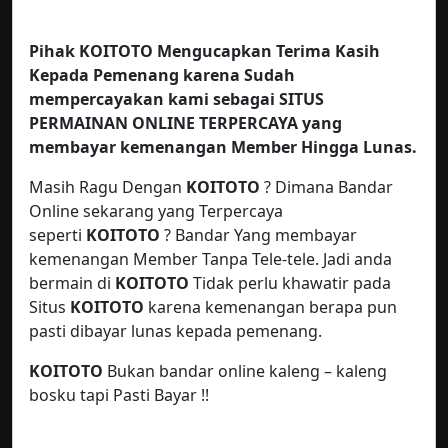
Pihak KOITOTO Mengucapkan Terima Kasih
Kepada Pemenang karena Sudah
mempercayakan kami sebagai SITUS
PERMAINAN ONLINE TERPERCAYA yang
membayar kemenangan Member Hingga Lunas.
Masih Ragu Dengan
KOITOTO
? Dimana Bandar
Online sekarang yang Terpercaya
seperti
KOITOTO
? Bandar Yang membayar
kemenangan Member Tanpa Tele-tele. Jadi anda
bermain di
KOITOTO
Tidak perlu khawatir pada
Situs
KOITOTO
karena kemenangan berapa pun
pasti dibayar lunas kepada pemenang.
KOITOTO
Bukan bandar online kaleng – kaleng
bosku tapi Pasti Bayar !!