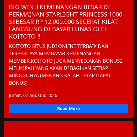
BIG WIN !! KEMENANGAN BESAR DI
PERMAINAN STARLIGHT PRINCESS 1000
SEBESAR RP 12.000.000 SECEPAT KILAT
LANGSUNG DI BAYAR LUNAS OLEH
KOITOTO !!
KOITOTO SITUS JUDI ONLINE TERBAIK DAN
TERPERCAYA,MEMBAYAR KEMENANGAN
MEMBER.KOITOTO JUGA MENYEDIAKAN BONUS2
MELIMPAH YANG AKAN DI BAGIKAN SETIAP
MINGGUNYA.(MENANG KALAH TETAP DAPAT
BONUS)
Jumat, 07 Agustus 2026
Read More