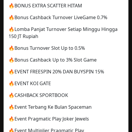
🔥BONUS EXTRA SCATTER HITAM
🔥Bonus Cashback Turnover LiveGame 0.7%
🔥Lomba Panjat Turnover Setiap Minggu Hingga
150 JT Rupiah
🔥Bonus Turnover Slot Up to 0.5%
🔥Bonus Cashback Up to 3% Slot Game
🔥EVENT FREESPIN 20% DAN BUYSPIN 15%
🔥EVENT KOI GATE
🔥
CASHBACK SPORTBOOK
🔥Event Terbang Ke Bulan Spaceman
🔥Event Pragmatic Play Joker Jewels
🔥Event Multiplier Pragmatic Play