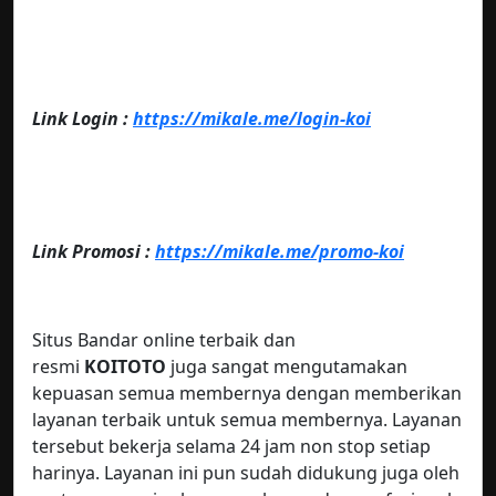
Link Login :
https://mikale.me/login-koi
Link Promosi :
https://mikale.me/promo-koi
Situs Bandar online terbaik dan
resmi
KOITOTO
juga sangat mengutamakan
kepuasan semua membernya dengan memberikan
layanan terbaik untuk semua membernya. Layanan
tersebut bekerja selama 24 jam non stop setiap
harinya. Layanan ini pun sudah didukung juga oleh