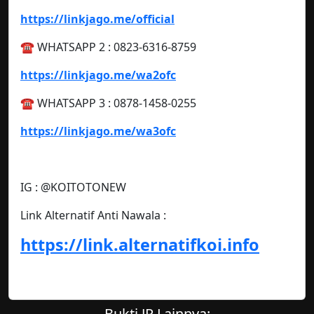
https://linkjago.me/official
☎️ WHATSAPP 2 : 0823-6316-8759
https://linkjago.me/wa2ofc
☎️ WHATSAPP 3 : 0878-1458-0255
https://linkjago.me/wa3ofc
IG : @KOITOTONEW
Link Alternatif Anti Nawala :
https://link.alternatifkoi.info
Bukti JP Lainnya: