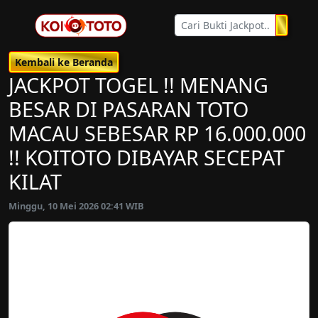
Kembali ke Beranda
JACKPOT TOGEL !! MENANG
BESAR DI PASARAN TOTO
MACAU SEBESAR RP 16.000.000
!! KOITOTO DIBAYAR SECEPAT
KILAT
Minggu, 10 Mei 2026 02:41 WIB