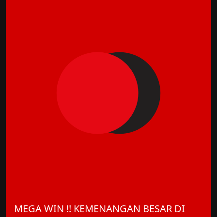
MEGA WIN !! KEMENANGAN BESAR DI