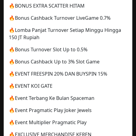
🔥BONUS EXTRA SCATTER HITAM
🔥Bonus Cashback Turnover LiveGame 0.7%
🔥Lomba Panjat Turnover Setiap Minggu Hingga
150 JT Rupiah
🔥Bonus Turnover Slot Up to 0.5%
🔥Bonus Cashback Up to 3% Slot Game
🔥EVENT FREESPIN 20% DAN BUYSPIN 15%
🔥EVENT KOI GATE
🔥Event Terbang Ke Bulan Spaceman
🔥Event Pragmatic Play Joker Jewels
🔥Event Multiplier Pragmatic Play
🔥EXCLUSIVE MERCHANDISE KEREN