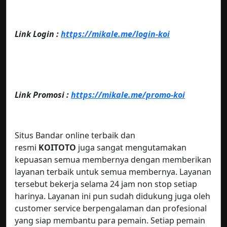
Link Login :
https://mikale.me/login-koi
Link Promosi :
https://mikale.me/promo-koi
Situs Bandar online terbaik dan
resmi
KOITOTO
juga sangat mengutamakan
kepuasan semua membernya dengan memberikan
layanan terbaik untuk semua membernya. Layanan
tersebut bekerja selama 24 jam non stop setiap
harinya. Layanan ini pun sudah didukung juga oleh
customer service berpengalaman dan profesional
yang siap membantu para pemain. Setiap pemain