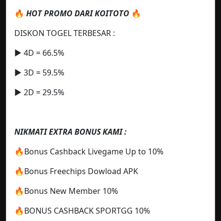
🔥
HOT PROMO DARI KOITOTO
🔥
DISKON TOGEL TERBESAR :
▶️ 4D = 66.5%
▶️ 3D = 59.5%
▶️ 2D = 29.5%
NIKMATI EXTRA BONUS KAMI :
🔥Bonus Cashback Livegame Up to 10%
🔥Bonus Freechips Dowload APK
🔥Bonus New Member 10%
🔥BONUS CASHBACK SPORTGG 10%