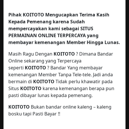
Pihak KOITOTO Mengucapkan Terima Kasih
Kepada Pemenang karena Sudah
mempercayakan kami sebagai SITUS
PERMAINAN ONLINE TERPERCAYA yang
membayar kemenangan Member Hingga Lunas.
Masih Ragu Dengan
KOITOTO
? Dimana Bandar
Online sekarang yang Terpercaya
seperti
KOITOTO
? Bandar Yang membayar
kemenangan Member Tanpa Tele-tele. Jadi anda
bermain di
KOITOTO
Tidak perlu khawatir pada
Situs
KOITOTO
karena kemenangan berapa pun
pasti dibayar lunas kepada pemenang.
KOITOTO
Bukan bandar online kaleng – kaleng
bosku tapi Pasti Bayar !!