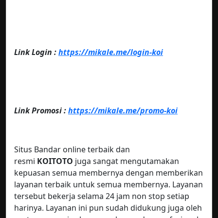
Link Login :
https://mikale.me/login-koi
Link Promosi :
https://mikale.me/promo-koi
Situs Bandar online terbaik dan
resmi
KOITOTO
juga sangat mengutamakan
kepuasan semua membernya dengan memberikan
layanan terbaik untuk semua membernya. Layanan
tersebut bekerja selama 24 jam non stop setiap
harinya. Layanan ini pun sudah didukung juga oleh