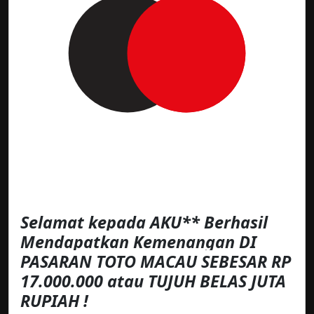
Selamat kepada AKU** Berhasil
Mendapatkan Kemenangan DI
PASARAN TOTO MACAU SEBESAR RP
17.000.000 atau TUJUH BELAS JUTA
RUPIAH !