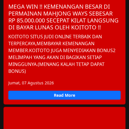
MEGA WIN !! KEMENANGAN BESAR DI
PERMAINAN MAHJONG WAYS SEBESAR
RP 85.000.000 SECEPAT KILAT LANGSUNG
DI BAYAR LUNAS OLEH KOITOTO !!
KOITOTO SITUS JUDI ONLINE TERBAIK DAN
TERPERCAYA,MEMBAYAR KEMENANGAN
MEMBER.KOITOTO JUGA MENYEDIAKAN BONUS2
MELIMPAH YANG AKAN DI BAGIKAN SETIAP
MINGGUNYA.(MENANG KALAH TETAP DAPAT
BONUS)
Jumat, 07 Agustus 2026
Read More