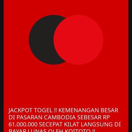
JACKPOT TOGEL !! KEMENANGAN BESAR
DI PASARAN CAMBODIA SEBESAR RP
61.000.000 SECEPAT KILAT LANGSUNG DI
BAYAR LUNAS OLEH KOITOTO !!