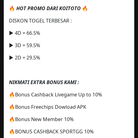
🔥
HOT PROMO DARI KOITOTO
🔥
DISKON TOGEL TERBESAR :
▶️ 4D = 66.5%
▶️ 3D = 59.5%
▶️ 2D = 29.5%
NIKMATI EXTRA BONUS KAMI :
🔥Bonus Cashback Livegame Up to 10%
🔥Bonus Freechips Dowload APK
🔥Bonus New Member 10%
🔥BONUS CASHBACK SPORTGG 10%