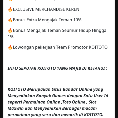
🔥EXCLUSIVE MERCHANDISE KEREN
🔥Bonus Extra Mengajak Teman 10%
🔥Bonus Mengajak Teman Seumur Hidup Hingga
1%
🔥Lowongan pekerjaan Team Promotor KOITOTO
INFO SEPUTAR KOITOTO YANG WAJIB DI KETAHUI :
KOITOTO Merupakan Situs Bandar Online yang
Menyediakan Banyak Games dengan Satu User Id
seperti Permainan Online ,Toto Online , Slot
Maxwin dan Menyediakan Berbagai macam
permainan yang seru dan menarik di KOITOTO.