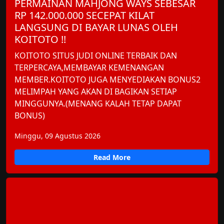
PERMAINAN MAHJONG WAYS SEBESAR
RP 142.000.000 SECEPAT KILAT
LANGSUNG DI BAYAR LUNAS OLEH
KOITOTO !!
KOITOTO SITUS JUDI ONLINE TERBAIK DAN
TERPERCAYA,MEMBAYAR KEMENANGAN
MEMBER.KOITOTO JUGA MENYEDIAKAN BONUS2
MELIMPAH YANG AKAN DI BAGIKAN SETIAP
MINGGUNYA.(MENANG KALAH TETAP DAPAT
BONUS)
Minggu, 09 Agustus 2026
Read More