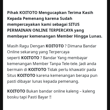
Pihak KOITOTO Mengucapkan Terima Kasih
Kepada Pemenang karena Sudah
mempercayakan kami sebagai SITUS
PERMAINAN ONLINE TERPERCAYA yang
membayar kemenangan Member Hingga Lunas.
Masih Ragu Dengan
KOITOTO
? Dimana Bandar
Online sekarang yang Terpercaya
seperti
KOITOTO
? Bandar Yang membayar
kemenangan Member Tanpa Tele-tele. Jadi anda
bermain di
KOITOTO
Tidak perlu khawatir pada
Situs
KOITOTO
karena kemenangan berapa pun
pasti dibayar lunas kepada pemenang.
KOITOTO
Bukan bandar online kaleng – kaleng
bosku tapi Pasti Bayar !!