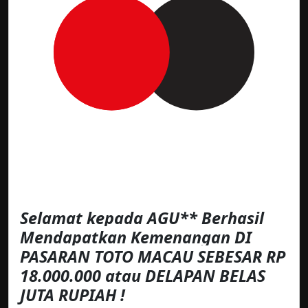
Selamat kepada AGU** Berhasil
Mendapatkan Kemenangan DI
PASARAN TOTO MACAU SEBESAR RP
18.000.000 atau DELAPAN BELAS
JUTA RUPIAH !