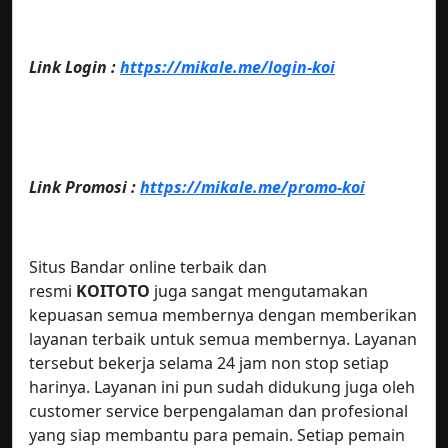
Link Login :
https://mikale.me/login-koi
Link Promosi :
https://mikale.me/promo-koi
Situs Bandar online terbaik dan
resmi
KOITOTO
juga sangat mengutamakan
kepuasan semua membernya dengan memberikan
layanan terbaik untuk semua membernya. Layanan
tersebut bekerja selama 24 jam non stop setiap
harinya. Layanan ini pun sudah didukung juga oleh
customer service berpengalaman dan profesional
yang siap membantu para pemain. Setiap pemain