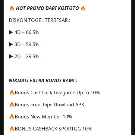
🔥
HOT PROMO DARI KOITOTO
🔥
DISKON TOGEL TERBESAR :
▶️ 4D = 66.5%
▶️ 3D = 59.5%
▶️ 2D = 29.5%
NIKMATI EXTRA BONUS KAMI :
🔥Bonus Cashback Livegame Up to 10%
🔥Bonus Freechips Dowload APK
🔥Bonus New Member 10%
🔥BONUS CASHBACK SPORTGG 10%