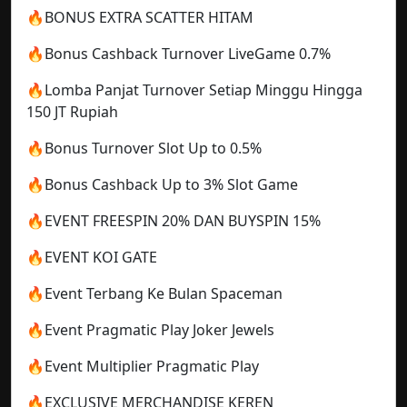
🔥BONUS EXTRA SCATTER HITAM
🔥Bonus Cashback Turnover LiveGame 0.7%
🔥Lomba Panjat Turnover Setiap Minggu Hingga
150 JT Rupiah
🔥Bonus Turnover Slot Up to 0.5%
🔥Bonus Cashback Up to 3% Slot Game
🔥EVENT FREESPIN 20% DAN BUYSPIN 15%
🔥EVENT KOI GATE
🔥Event Terbang Ke Bulan Spaceman
🔥Event Pragmatic Play Joker Jewels
🔥Event Multiplier Pragmatic Play
🔥EXCLUSIVE MERCHANDISE KEREN