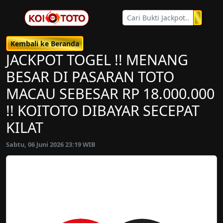
Kembali ke Beranda
JACKPOT TOGEL !! MENANG
BESAR DI PASARAN TOTO
MACAU SEBESAR RP 18.000.000
!! KOITOTO DIBAYAR SECEPAT
KILAT
Sabtu, 06 Juni 2026 23:19 WIB