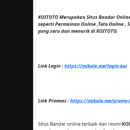
KOITOTO Merupakan Situs Bandar Onlin
seperti Permainan Online ,Toto Online
yang seru dan menarik di KOITOTO.
Link Login :
https://mikale.me/login-koi
Link Promosi :
https://mikale.me/promo-
Situs Bandar online terbaik dan resmi
KO