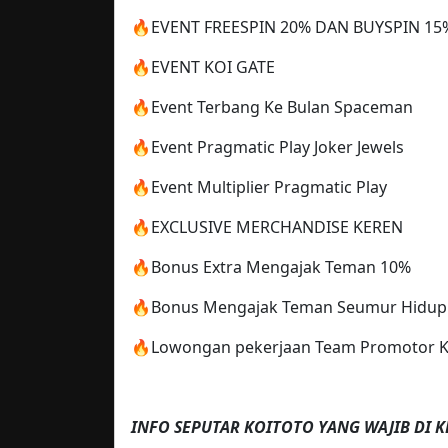
🔥EVENT FREESPIN 20% DAN BUYSPIN 15
🔥EVENT KOI GATE
🔥Event Terbang Ke Bulan Spaceman
🔥Event Pragmatic Play Joker Jewels
🔥Event Multiplier Pragmatic Play
🔥EXCLUSIVE MERCHANDISE KEREN
🔥Bonus Extra Mengajak Teman 10%
🔥Bonus Mengajak Teman Seumur Hidup
🔥Lowongan pekerjaan Team Promotor 
INFO SEPUTAR KOITOTO YANG WAJIB DI K