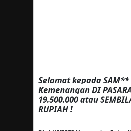
Selamat kepada SAM**
Kemenangan DI PASARA
19.500.000 atau SEMBI
RUPIAH !