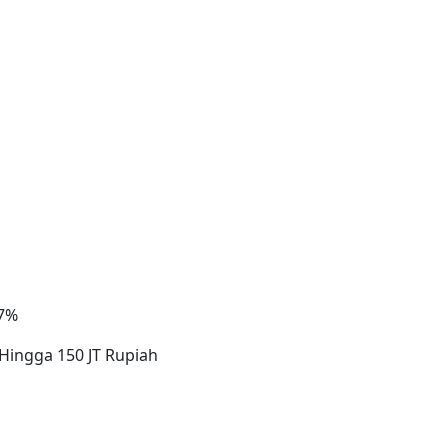
.7%
Hingga 150 JT Rupiah