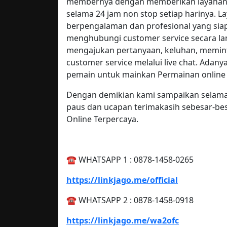
membernya dengan memberikan layanan t
selama 24 jam non stop setiap harinya. L
berpengalaman dan profesional yang sia
menghubungi customer service secara lang
mengajukan pertanyaan, keluhan, meminta
customer service melalui live chat. Ada
pemain untuk mainkan Permainan online 
Dengan demikian kami sampaikan selama
paus dan ucapan terimakasih sebesar-be
Online Terpercaya.
☎️ WHATSAPP 1 : 0878-1458-0265
https://linkjago.me/official
☎️ WHATSAPP 2 : 0878-1458-0918
https://linkjago.me/wa2ofc