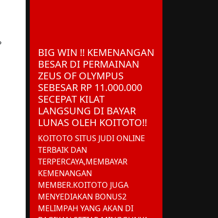
?
BIG WIN !! KEMENANGAN
BESAR DI PERMAINAN
ZEUS OF OLYMPUS
SEBESAR RP 11.000.000
SECEPAT KILAT
LANGSUNG DI BAYAR
LUNAS OLEH KOITOTO!!
KOITOTO SITUS JUDI ONLINE
TERBAIK DAN
TERPERCAYA,MEMBAYAR
KEMENANGAN
MEMBER.KOITOTO JUGA
MENYEDIAKAN BONUS2
MELIMPAH YANG AKAN DI