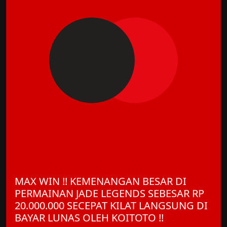
MAX WIN !! KEMENANGAN BESAR DI
PERMAINAN JADE LEGENDS SEBESAR RP
20.000.000 SECEPAT KILAT LANGSUNG DI
BAYAR LUNAS OLEH KOITOTO !!