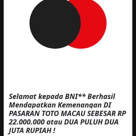
Selamat kepada BNI** Berhasil
Mendapatkan Kemenangan DI
PASARAN TOTO MACAU SEBESAR RP
22.000.000 atau DUA PULUH DUA
JUTA RUPIAH !