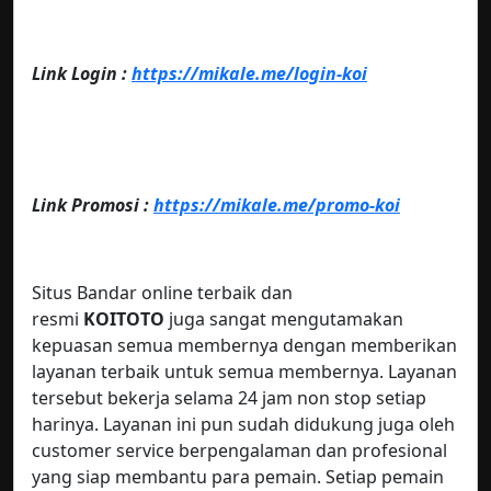
Link Login :
https://mikale.me/login-koi
Link Promosi :
https://mikale.me/promo-koi
Situs Bandar online terbaik dan
resmi
KOITOTO
juga sangat mengutamakan
kepuasan semua membernya dengan memberikan
layanan terbaik untuk semua membernya. Layanan
tersebut bekerja selama 24 jam non stop setiap
harinya. Layanan ini pun sudah didukung juga oleh
customer service berpengalaman dan profesional
yang siap membantu para pemain. Setiap pemain