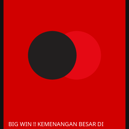
BIG WIN !! KEMENANGAN BESAR DI