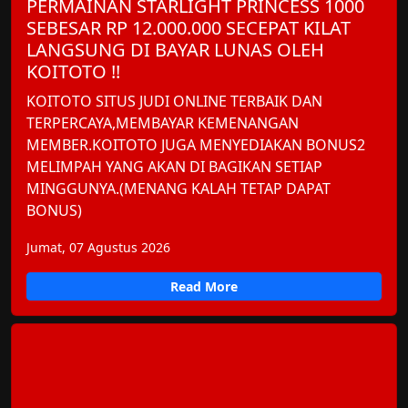
PERMAINAN STARLIGHT PRINCESS 1000
SEBESAR RP 12.000.000 SECEPAT KILAT
LANGSUNG DI BAYAR LUNAS OLEH
KOITOTO !!
KOITOTO SITUS JUDI ONLINE TERBAIK DAN
TERPERCAYA,MEMBAYAR KEMENANGAN
MEMBER.KOITOTO JUGA MENYEDIAKAN BONUS2
MELIMPAH YANG AKAN DI BAGIKAN SETIAP
MINGGUNYA.(MENANG KALAH TETAP DAPAT
BONUS)
Jumat, 07 Agustus 2026
Read More