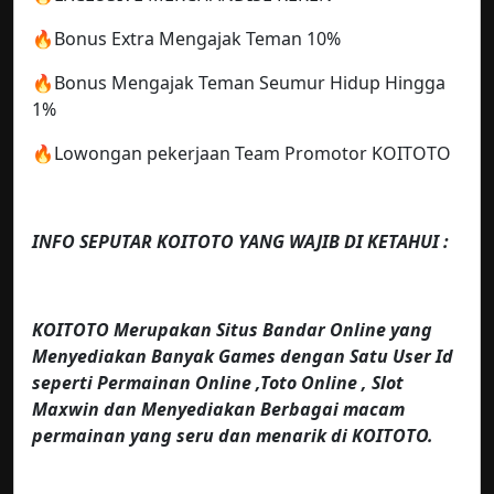
🔥Bonus Extra Mengajak Teman 10%
🔥Bonus Mengajak Teman Seumur Hidup Hingga
1%
🔥Lowongan pekerjaan Team Promotor KOITOTO
INFO SEPUTAR KOITOTO YANG WAJIB DI KETAHUI :
KOITOTO Merupakan Situs Bandar Online yang
Menyediakan Banyak Games dengan Satu User Id
seperti Permainan Online ,Toto Online , Slot
Maxwin dan Menyediakan Berbagai macam
permainan yang seru dan menarik di KOITOTO.