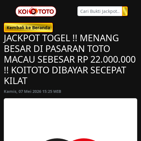
Kembali ke Beranda
JACKPOT TOGEL !! MENANG
BESAR DI PASARAN TOTO
MACAU SEBESAR RP 22.000.000
!! KOITOTO DIBAYAR SECEPAT
KILAT
Kamis, 07 Mei 2026 15:25 WIB