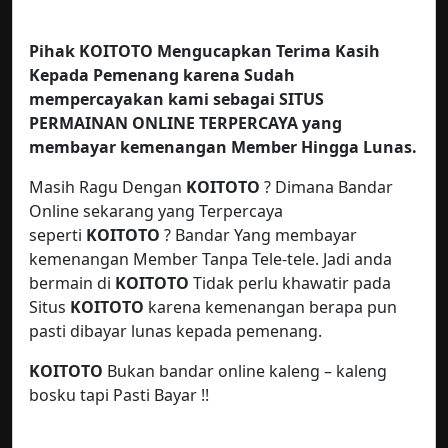
Pihak KOITOTO Mengucapkan Terima Kasih
Kepada Pemenang karena Sudah
mempercayakan kami sebagai SITUS
PERMAINAN ONLINE TERPERCAYA yang
membayar kemenangan Member Hingga Lunas.
Masih Ragu Dengan
KOITOTO
? Dimana Bandar
Online sekarang yang Terpercaya
seperti
KOITOTO
? Bandar Yang membayar
kemenangan Member Tanpa Tele-tele. Jadi anda
bermain di
KOITOTO
Tidak perlu khawatir pada
Situs
KOITOTO
karena kemenangan berapa pun
pasti dibayar lunas kepada pemenang.
KOITOTO
Bukan bandar online kaleng – kaleng
bosku tapi Pasti Bayar !!