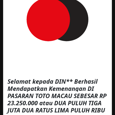
Selamat kepada DIN** Berhasil
Mendapatkan Kemenangan DI
PASARAN TOTO MACAU SEBESAR RP
23.250.000 atau DUA PULUH TIGA
JUTA DUA RATUS LIMA PULUH RIBU