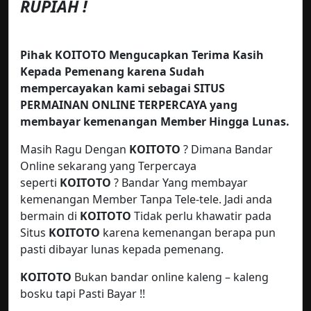
RUPIAH !
Pihak KOITOTO Mengucapkan Terima Kasih
Kepada Pemenang karena Sudah
mempercayakan kami sebagai SITUS
PERMAINAN ONLINE TERPERCAYA yang
membayar kemenangan Member Hingga Lunas.
Masih Ragu Dengan
KOITOTO
? Dimana Bandar
Online sekarang yang Terpercaya
seperti
KOITOTO
? Bandar Yang membayar
kemenangan Member Tanpa Tele-tele. Jadi anda
bermain di
KOITOTO
Tidak perlu khawatir pada
Situs
KOITOTO
karena kemenangan berapa pun
pasti dibayar lunas kepada pemenang.
KOITOTO
Bukan bandar online kaleng – kaleng
bosku tapi Pasti Bayar !!