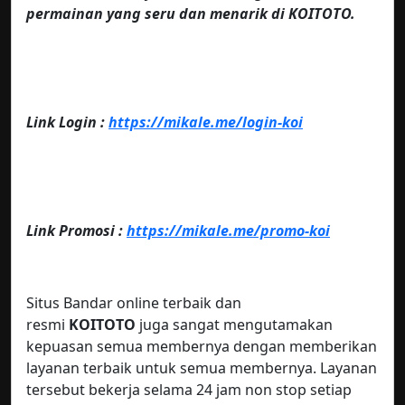
permainan yang seru dan menarik di KOITOTO.
Link Login :
https://mikale.me/login-koi
Link Promosi :
https://mikale.me/promo-koi
Situs Bandar online terbaik dan
resmi
KOITOTO
juga sangat mengutamakan
kepuasan semua membernya dengan memberikan
layanan terbaik untuk semua membernya. Layanan
tersebut bekerja selama 24 jam non stop setiap