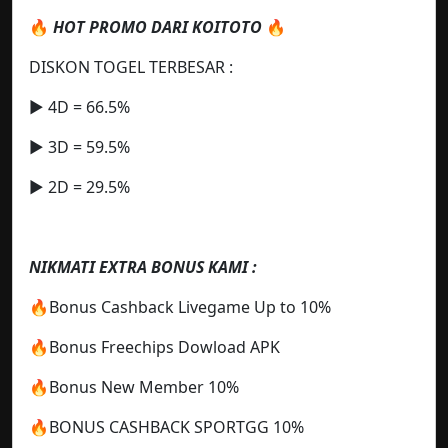
🔥
HOT PROMO DARI KOITOTO
🔥
DISKON TOGEL TERBESAR :
▶️ 4D = 66.5%
▶️ 3D = 59.5%
▶️ 2D = 29.5%
NIKMATI EXTRA BONUS KAMI :
🔥Bonus Cashback Livegame Up to 10%
🔥Bonus Freechips Dowload APK
🔥Bonus New Member 10%
🔥BONUS CASHBACK SPORTGG 10%