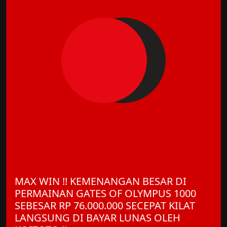
MAX WIN !! KEMENANGAN BESAR DI
PERMAINAN GATES OF OLYMPUS 1000
SEBESAR RP 76.000.000 SECEPAT KILAT
LANGSUNG DI BAYAR LUNAS OLEH