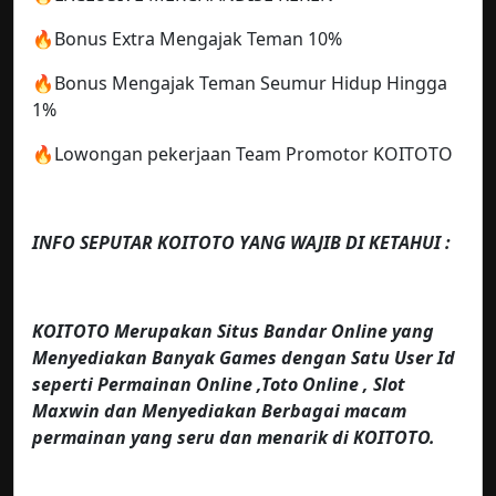
🔥Bonus Extra Mengajak Teman 10%
🔥Bonus Mengajak Teman Seumur Hidup Hingga
1%
🔥Lowongan pekerjaan Team Promotor KOITOTO
INFO SEPUTAR KOITOTO YANG WAJIB DI KETAHUI :
KOITOTO Merupakan Situs Bandar Online yang
Menyediakan Banyak Games dengan Satu User Id
seperti Permainan Online ,Toto Online , Slot
Maxwin dan Menyediakan Berbagai macam
permainan yang seru dan menarik di KOITOTO.