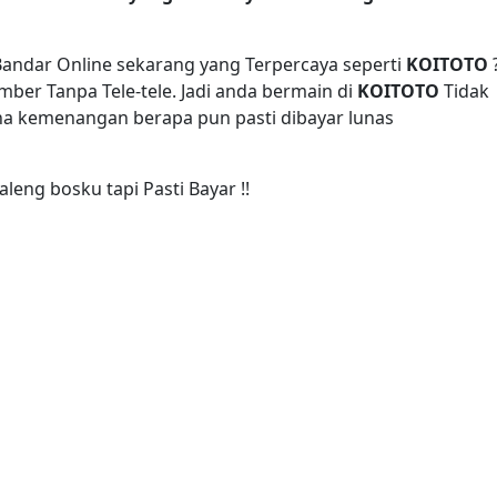
andar Online sekarang yang Terpercaya seperti
KOITOTO
r Tanpa Tele-tele. Jadi anda bermain di
KOITOTO
Tidak
a kemenangan berapa pun pasti dibayar lunas
leng bosku tapi Pasti Bayar !!