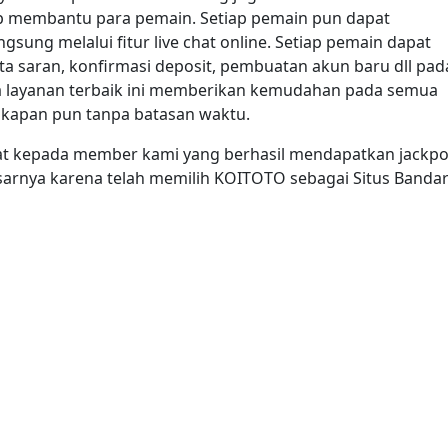
p membantu para pemain. Setiap pemain pun dapat
sung melalui fitur live chat online. Setiap pemain dapat
 saran, konfirmasi deposit, pembuatan akun baru dll pad
nya layanan terbaik ini memberikan kemudahan pada semua
kapan pun tanpa batasan waktu.
t kepada member kami yang berhasil mendapatkan jackpo
sarnya karena telah memilih KOITOTO sebagai Situs Banda