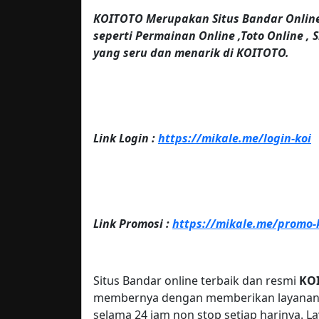
KOITOTO Merupakan Situs Bandar Onlin
seperti Permainan Online ,Toto Online
yang seru dan menarik di KOITOTO.
Link Login :
https://mikale.me/login-koi
Link Promosi :
https://mikale.me/promo-
Situs Bandar online terbaik dan resmi
KO
membernya dengan memberikan layanan t
selama 24 jam non stop setiap harinya. L