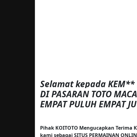
Selamat kepada KEM**
DI PASARAN TOTO MACAU
EMPAT PULUH EMPAT JUT
Pihak KOITOTO Mengucapkan Terima 
kami sebagai SITUS PERMAINAN ONLI