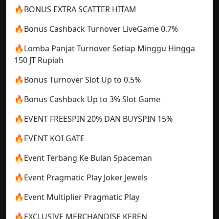
🔥BONUS EXTRA SCATTER HITAM
🔥Bonus Cashback Turnover LiveGame 0.7%
🔥Lomba Panjat Turnover Setiap Minggu Hingga
150 JT Rupiah
🔥Bonus Turnover Slot Up to 0.5%
🔥Bonus Cashback Up to 3% Slot Game
🔥EVENT FREESPIN 20% DAN BUYSPIN 15%
🔥EVENT KOI GATE
🔥Event Terbang Ke Bulan Spaceman
🔥Event Pragmatic Play Joker Jewels
🔥Event Multiplier Pragmatic Play
🔥EXCLUSIVE MERCHANDISE KEREN