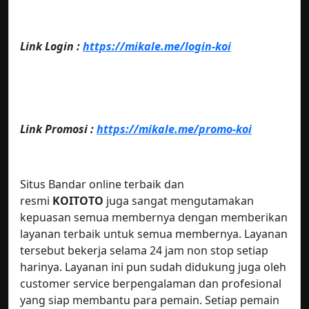
Link Login :
https://mikale.me/login-koi
Link Promosi :
https://mikale.me/promo-koi
Situs Bandar online terbaik dan
resmi
KOITOTO
juga sangat mengutamakan
kepuasan semua membernya dengan memberikan
layanan terbaik untuk semua membernya. Layanan
tersebut bekerja selama 24 jam non stop setiap
harinya. Layanan ini pun sudah didukung juga oleh
customer service berpengalaman dan profesional
yang siap membantu para pemain. Setiap pemain