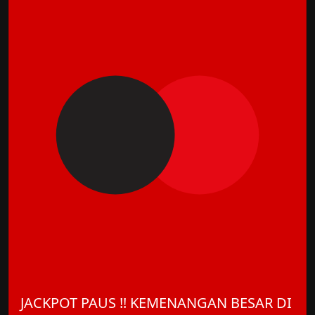
JACKPOT PAUS !! KEMENANGAN BESAR DI