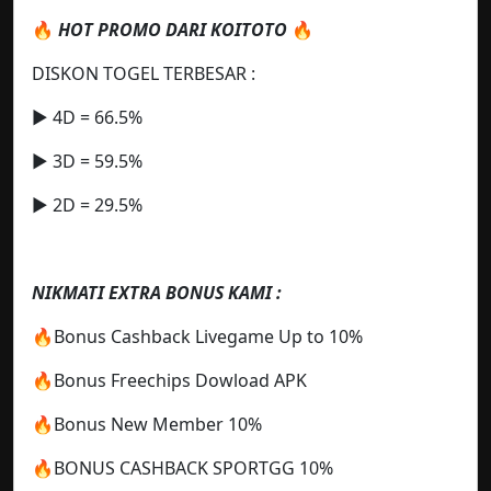
🔥
HOT PROMO DARI KOITOTO
🔥
DISKON TOGEL TERBESAR :
▶️ 4D = 66.5%
▶️ 3D = 59.5%
▶️ 2D = 29.5%
NIKMATI EXTRA BONUS KAMI :
🔥Bonus Cashback Livegame Up to 10%
🔥Bonus Freechips Dowload APK
🔥Bonus New Member 10%
🔥BONUS CASHBACK SPORTGG 10%