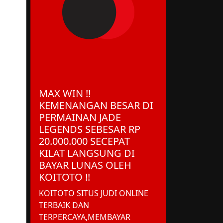
MAX WIN !!
KEMENANGAN BESAR DI
PERMAINAN JADE
LEGENDS SEBESAR RP
20.000.000 SECEPAT
KILAT LANGSUNG DI
BAYAR LUNAS OLEH
KOITOTO !!
KOITOTO SITUS JUDI ONLINE
TERBAIK DAN
TERPERCAYA,MEMBAYAR