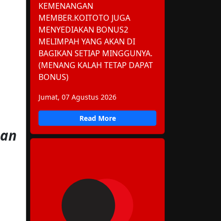
KEMENANGAN
MEMBER.KOITOTO JUGA
MENYEDIAKAN BONUS2
MELIMPAH YANG AKAN DI
BAGIKAN SETIAP MINGGUNYA.
(MENANG KALAH TETAP DAPAT
BONUS)
Jumat, 07 Agustus 2026
Read More
gan