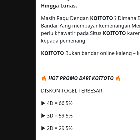
Hingga Lunas.
Masih Ragu Dengan
KOITOTO
? Dimana B
Bandar Yang membayar kemenangan Membe
perlu khawatir pada Situs
KOITOTO
karen
kepada pemenang.
KOITOTO
Bukan bandar online kaleng – ka
🔥
HOT PROMO DARI KOITOTO
🔥
DISKON TOGEL TERBESAR :
▶️ 4D = 66.5%
▶️ 3D = 59.5%
▶️ 2D = 29.5%