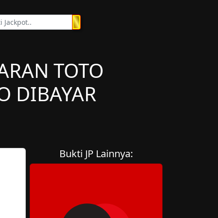
SARAN TOTO
TO DIBAYAR
Bukti JP Lainnya: