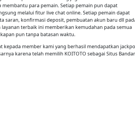
p membantu para pemain. Setiap pemain pun dapat
sung melalui fitur live chat online. Setiap pemain dapat
 saran, konfirmasi deposit, pembuatan akun baru dll pad
nya layanan terbaik ini memberikan kemudahan pada semua
kapan pun tanpa batasan waktu.
t kepada member kami yang berhasil mendapatkan jackpo
sarnya karena telah memilih KOITOTO sebagai Situs Banda