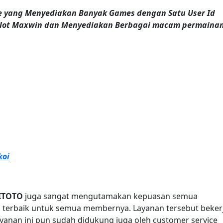
e yang Menyediakan Banyak Games dengan Satu User Id
 , Slot Maxwin dan Menyediakan Berbagai macam permaina
koi
ITOTO
juga sangat mengutamakan kepuasan semua
erbaik untuk semua membernya. Layanan tersebut beker
ayanan ini pun sudah didukung juga oleh customer service