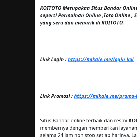
KOITOTO Merupakan Situs Bandar Onlin
seperti Permainan Online ,Toto Online
yang seru dan menarik di KOITOTO.
Link Login :
https://mikale.me/login-koi
Link Promosi :
https://mikale.me/promo-
Situs Bandar online terbaik dan resmi
KO
membernya dengan memberikan layanan t
selama 24 jam non stop setiap harinya. L