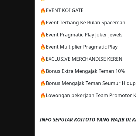
🔥EVENT KOI GATE
🔥Event Terbang Ke Bulan Spaceman
🔥Event Pragmatic Play Joker Jewels
🔥Event Multiplier Pragmatic Play
🔥EXCLUSIVE MERCHANDISE KEREN
🔥Bonus Extra Mengajak Teman 10%
🔥Bonus Mengajak Teman Seumur Hidup
🔥Lowongan pekerjaan Team Promotor 
INFO SEPUTAR KOITOTO YANG WAJIB DI K