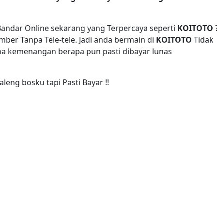
andar Online sekarang yang Terpercaya seperti
KOITOTO
r Tanpa Tele-tele. Jadi anda bermain di
KOITOTO
Tidak
a kemenangan berapa pun pasti dibayar lunas
leng bosku tapi Pasti Bayar !!