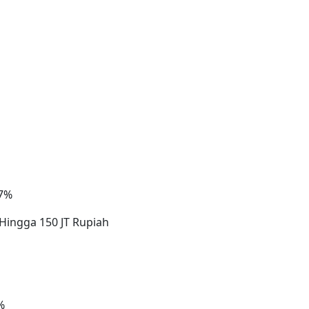
.7%
Hingga 150 JT Rupiah
%