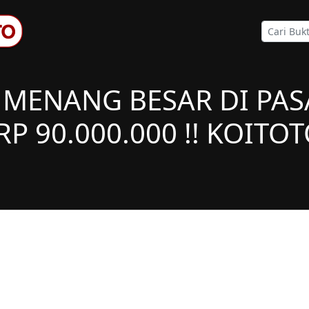
! MENANG BESAR DI PA
P 90.000.000 !! KOITO