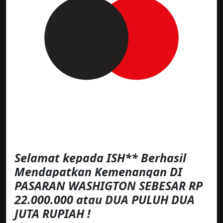
Selamat kepada ISH** Berhasil
Mendapatkan Kemenangan DI
PASARAN WASHIGTON SEBESAR RP
22.000.000 atau DUA PULUH DUA
JUTA RUPIAH !