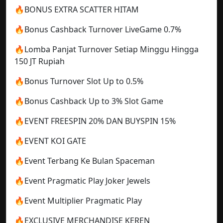
🔥BONUS EXTRA SCATTER HITAM
🔥Bonus Cashback Turnover LiveGame 0.7%
🔥Lomba Panjat Turnover Setiap Minggu Hingga
150 JT Rupiah
🔥Bonus Turnover Slot Up to 0.5%
🔥Bonus Cashback Up to 3% Slot Game
🔥EVENT FREESPIN 20% DAN BUYSPIN 15%
🔥EVENT KOI GATE
🔥Event Terbang Ke Bulan Spaceman
🔥Event Pragmatic Play Joker Jewels
🔥Event Multiplier Pragmatic Play
🔥EXCLUSIVE MERCHANDISE KEREN