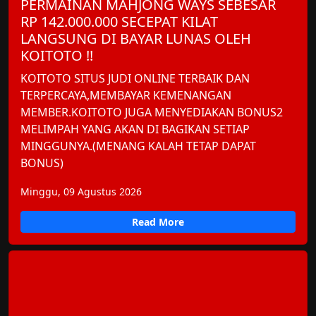
PERMAINAN MAHJONG WAYS SEBESAR
RP 142.000.000 SECEPAT KILAT
LANGSUNG DI BAYAR LUNAS OLEH
KOITOTO !!
KOITOTO SITUS JUDI ONLINE TERBAIK DAN
TERPERCAYA,MEMBAYAR KEMENANGAN
MEMBER.KOITOTO JUGA MENYEDIAKAN BONUS2
MELIMPAH YANG AKAN DI BAGIKAN SETIAP
MINGGUNYA.(MENANG KALAH TETAP DAPAT
BONUS)
Minggu, 09 Agustus 2026
Read More