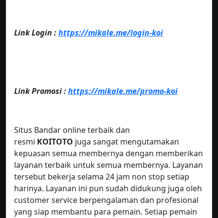
Link Login :
https://mikale.me/login-koi
Link Promosi :
https://mikale.me/promo-koi
Situs Bandar online terbaik dan
resmi
KOITOTO
juga sangat mengutamakan
kepuasan semua membernya dengan memberikan
layanan terbaik untuk semua membernya. Layanan
tersebut bekerja selama 24 jam non stop setiap
harinya. Layanan ini pun sudah didukung juga oleh
customer service berpengalaman dan profesional
yang siap membantu para pemain. Setiap pemain