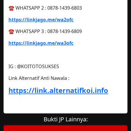
☎️ WHATSAPP 2 : 0878-1439-6803
https://linkjago.me/wa2ofc
☎️ WHATSAPP 3 : 0878-1439-6809
https://linkjago.me/wa3ofc
IG : @KOITOTOSUKSES
Link Alternatif Anti Nawala :
https://link.alternatifkoi.info
Bukti JP Lainnya: