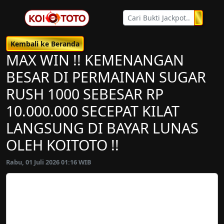
Kembali ke Beranda
MAX WIN !! KEMENANGAN
BESAR DI PERMAINAN SUGAR
RUSH 1000 SEBESAR RP
10.000.000 SECEPAT KILAT
LANGSUNG DI BAYAR LUNAS
OLEH KOITOTO !!
Rabu, 01 Juli 2026 01:16 WIB