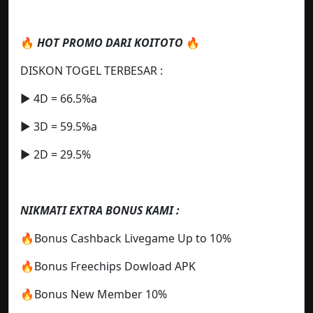
🔥
HOT PROMO DARI KOITOTO
🔥
DISKON TOGEL TERBESAR :
▶️ 4D = 66.5%a
▶️ 3D = 59.5%a
▶️ 2D = 29.5%
NIKMATI EXTRA BONUS KAMI :
🔥Bonus Cashback Livegame Up to 10%
🔥Bonus Freechips Dowload APK
🔥Bonus New Member 10%