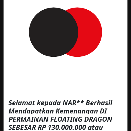
Selamat kepada NAR** Berhasil
Mendapatkan Kemenangan DI
PERMAINAN FLOATING DRAGON
SEBESAR RP 130.000.000 atau