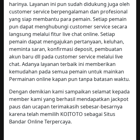
harinya. Layanan ini pun sudah didukung juga oleh
customer service berpengalaman dan profesional
yang siap membantu para pemain. Setiap pemain
pun dapat menghubungi customer service secara
langsung melalui fitur live chat online. Setiap
pemain dapat mengajukan pertanyaan, keluhan,
meminta saran, konfirmasi deposit, pembuatan
akun baru dll pada customer service melalui live
chat. Adanya layanan terbaik ini memberikan
kemudahan pada semua pemain untuk mainkan
Permainan online kapan pun tanpa batasan waktu.
Dengan demikian kami sampaikan selamat kepada
member kami yang berhasil mendapatkan jackpot
paus dan ucapan terimakasih sebesar-besarnya
karena telah memilih KOITOTO sebagai Situs
Bandar Online Terpercaya.