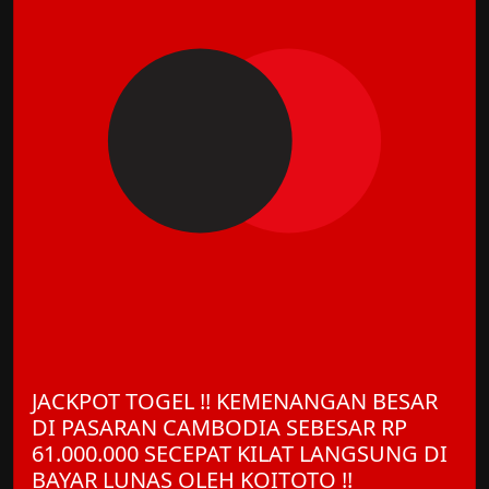
JACKPOT TOGEL !! KEMENANGAN BESAR
DI PASARAN CAMBODIA SEBESAR RP
61.000.000 SECEPAT KILAT LANGSUNG DI
BAYAR LUNAS OLEH KOITOTO !!