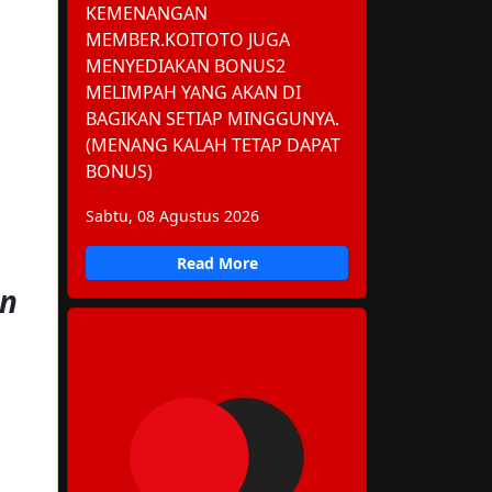
KEMENANGAN
MEMBER.KOITOTO JUGA
MENYEDIAKAN BONUS2
MELIMPAH YANG AKAN DI
BAGIKAN SETIAP MINGGUNYA.
(MENANG KALAH TETAP DAPAT
BONUS)
Sabtu, 08 Agustus 2026
Read More
an