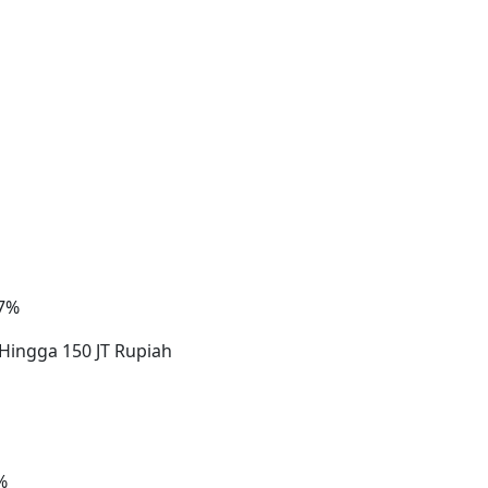
.7%
Hingga 150 JT Rupiah
%