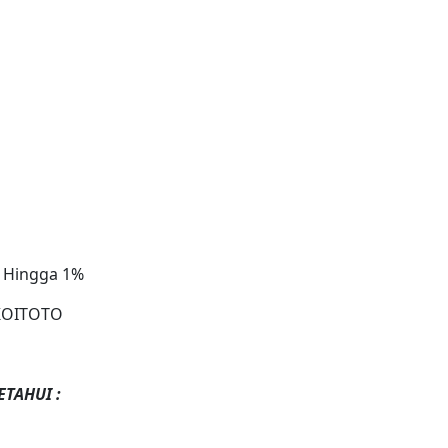
 Hingga 1%
KOITOTO
ETAHUI :