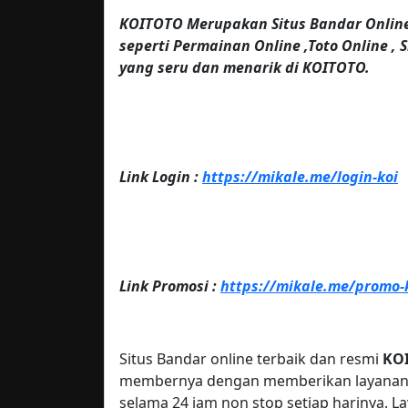
KOITOTO Merupakan Situs Bandar Onlin
seperti Permainan Online ,Toto Online
yang seru dan menarik di KOITOTO.
Link Login :
https://mikale.me/login-koi
Link Promosi :
https://mikale.me/promo-
Situs Bandar online terbaik dan resmi
KO
membernya dengan memberikan layanan t
selama 24 jam non stop setiap harinya. L