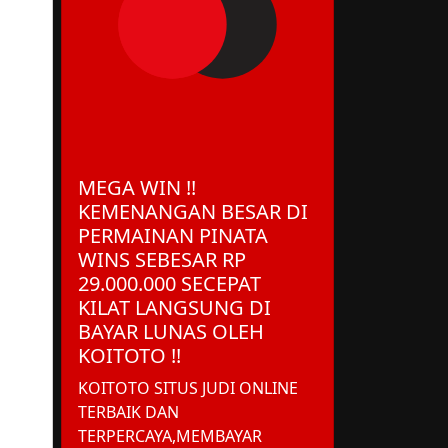
MEGA WIN !!
KEMENANGAN BESAR DI
PERMAINAN PINATA
WINS SEBESAR RP
29.000.000 SECEPAT
KILAT LANGSUNG DI
BAYAR LUNAS OLEH
KOITOTO !!
KOITOTO SITUS JUDI ONLINE
TERBAIK DAN
TERPERCAYA,MEMBAYAR