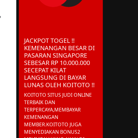
?
JACKPOT TOGEL !!
KEMENANGAN BESAR DI
PASARAN SINGAPORE
SEBESAR RP 10.000.000
SECEPAT KILAT
LANGSUNG DI BAYAR
LUNAS OLEH KOITOTO !!
KOITOTO SITUS JUDI ONLINE
TERBAIK DAN
TERPERCAYA,MEMBAYAR
KEMENANGAN
MEMBER.KOITOTO JUGA
MENYEDIAKAN BONUS2