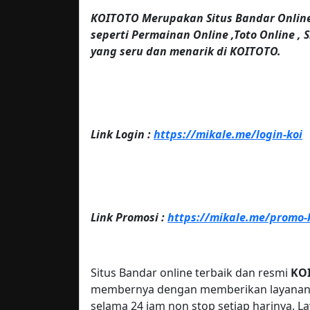
KOITOTO Merupakan Situs Bandar Onlin
seperti Permainan Online ,Toto Online
yang seru dan menarik di KOITOTO.
Link Login :
https://mikale.me/login-koi
Link Promosi :
https://mikale.me/promo-
Situs Bandar online terbaik dan resmi
KO
membernya dengan memberikan layanan t
selama 24 jam non stop setiap harinya. L