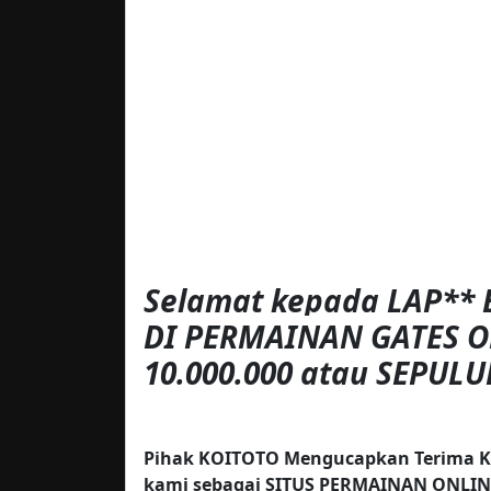
Selamat kepada LAP**
DI PERMAINAN GATES O
10.000.000 atau SEPULU
Pihak KOITOTO Mengucapkan Terima 
kami sebagai SITUS PERMAINAN ONLI