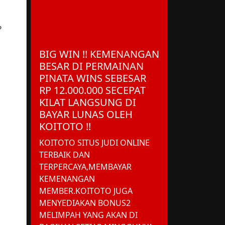
?
BIG WIN !! KEMENANGAN
BESAR DI PERMAINAN
PINATA WINS SEBESAR
RP 12.000.000 SECEPAT
KILAT LANGSUNG DI
BAYAR LUNAS OLEH
KOITOTO !!
KOITOTO SITUS JUDI ONLINE
TERBAIK DAN
TERPERCAYA,MEMBAYAR
KEMENANGAN
MEMBER.KOITOTO JUGA
MENYEDIAKAN BONUS2
MELIMPAH YANG AKAN DI