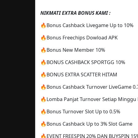
NIKMATI EXTRA BONUS KAMI :
🔥Bonus Cashback Livegame Up to 10%
🔥Bonus Freechips Dowload APK
🔥Bonus New Member 10%
🔥BONUS CASHBACK SPORTGG 10%
🔥BONUS EXTRA SCATTER HITAM
🔥Bonus Cashback Turnover LiveGame 0
🔥Lomba Panjat Turnover Setiap Minggu 
🔥Bonus Turnover Slot Up to 0.5%
🔥Bonus Cashback Up to 3% Slot Game
🔥EVENT FREESPIN 20% DAN BUYSPIN 15