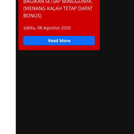
BAGIKAN SETIAP MINGGUNYA.
(MENANG KALAH TETAP DAPAT
BONUS)
Sabtu, 08 Agustus 2026
Read More