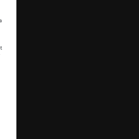
a
t
r