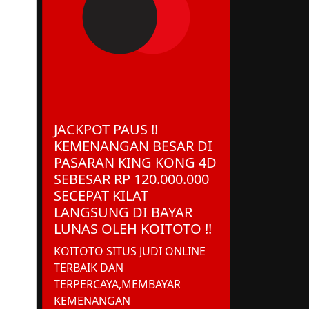
JACKPOT PAUS !!
KEMENANGAN BESAR DI
PASARAN KING KONG 4D
SEBESAR RP 120.000.000
SECEPAT KILAT
LANGSUNG DI BAYAR
LUNAS OLEH KOITOTO !!
KOITOTO SITUS JUDI ONLINE
TERBAIK DAN
TERPERCAYA,MEMBAYAR
KEMENANGAN