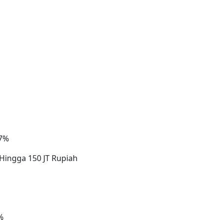
.7%
Hingga 150 JT Rupiah
%