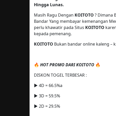
Hingga Lunas.
Masih Ragu Dengan
KOITOTO
? Dimana B
Bandar Yang membayar kemenangan Membe
perlu khawatir pada Situs
KOITOTO
karen
kepada pemenang.
KOITOTO
Bukan bandar online kaleng – ka
🔥
HOT PROMO DARI KOITOTO
🔥
DISKON TOGEL TERBESAR :
▶️ 4D = 66.5%a
▶️ 3D = 59.5%
▶️ 2D = 29.5%