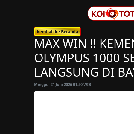
Kembali ke Beranda
MAX WIN !! KEM
OLYMPUS 1000 SE
LANGSUNG DI BAY
Minggu, 21 Juni 2026 01:50 WIB