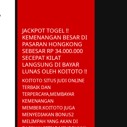
?
JACKPOT TOGEL !!
KEMENANGAN BESAR DI
PASARAN HONGKONG
SEBESAR RP 34.000.000
SECEPAT KILAT
LANGSUNG DI BAYAR
LUNAS OLEH KOITOTO !!
KOITOTO SITUS JUDI ONLINE
TERBAIK DAN
TERPERCAYA,MEMBAYAR
KEMENANGAN
MEMBER.KOITOTO JUGA
MENYEDIAKAN BONUS2
MELIMPAH YANG AKAN DI