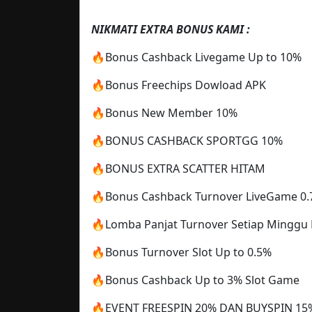
NIKMATI EXTRA BONUS KAMI :
🔥Bonus Cashback Livegame Up to 10%
🔥Bonus Freechips Dowload APK
🔥Bonus New Member 10%
🔥BONUS CASHBACK SPORTGG 10%
🔥BONUS EXTRA SCATTER HITAM
🔥Bonus Cashback Turnover LiveGame 0
🔥Lomba Panjat Turnover Setiap Minggu 
🔥Bonus Turnover Slot Up to 0.5%
🔥Bonus Cashback Up to 3% Slot Game
🔥EVENT FREESPIN 20% DAN BUYSPIN 15