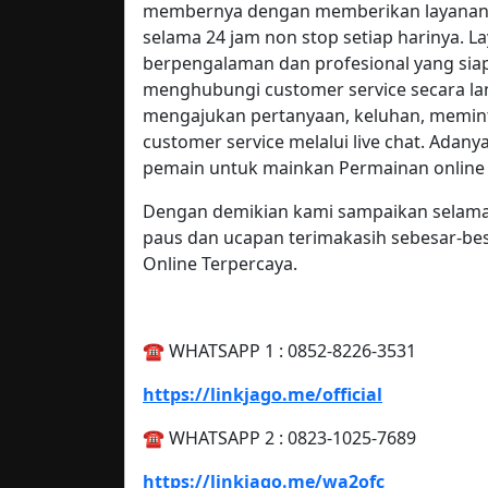
membernya dengan memberikan layanan t
selama 24 jam non stop setiap harinya. L
berpengalaman dan profesional yang sia
menghubungi customer service secara lang
mengajukan pertanyaan, keluhan, meminta
customer service melalui live chat. Ada
pemain untuk mainkan Permainan online 
Dengan demikian kami sampaikan selama
paus dan ucapan terimakasih sebesar-be
Online Terpercaya.
☎️ WHATSAPP 1 : 0852-8226-3531
https://linkjago.me/official
☎️ WHATSAPP 2 : 0823-1025-7689
https://linkjago.me/wa2ofc