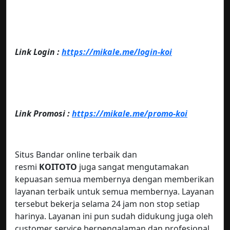
Link Login :
https://mikale.me/login-koi
Link Promosi :
https://mikale.me/promo-koi
Situs Bandar online terbaik dan
resmi
KOITOTO
juga sangat mengutamakan
kepuasan semua membernya dengan memberikan
layanan terbaik untuk semua membernya. Layanan
tersebut bekerja selama 24 jam non stop setiap
harinya. Layanan ini pun sudah didukung juga oleh
customer service berpengalaman dan profesional