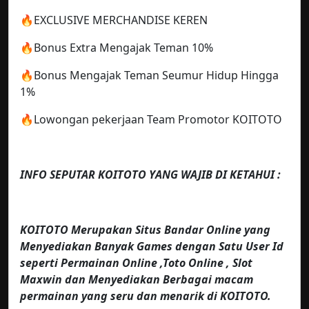
🔥EXCLUSIVE MERCHANDISE KEREN
🔥Bonus Extra Mengajak Teman 10%
🔥Bonus Mengajak Teman Seumur Hidup Hingga
1%
🔥Lowongan pekerjaan Team Promotor KOITOTO
INFO SEPUTAR KOITOTO YANG WAJIB DI KETAHUI :
KOITOTO Merupakan Situs Bandar Online yang
Menyediakan Banyak Games dengan Satu User Id
seperti Permainan Online ,Toto Online , Slot
Maxwin dan Menyediakan Berbagai macam
permainan yang seru dan menarik di KOITOTO.