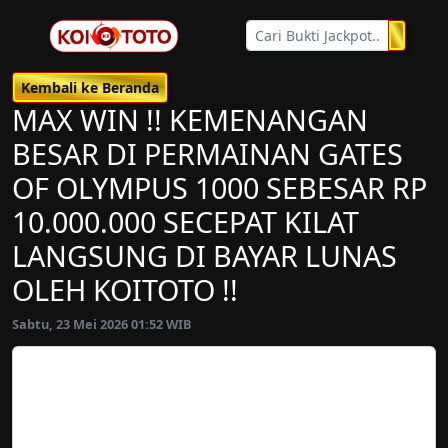
Kembali ke Beranda
MAX WIN !! KEMENANGAN
BESAR DI PERMAINAN GATES
OF OLYMPUS 1000 SEBESAR RP
10.000.000 SECEPAT KILAT
LANGSUNG DI BAYAR LUNAS
OLEH KOITOTO !!
Sabtu, 23 Mei 2026 01:52 WIB