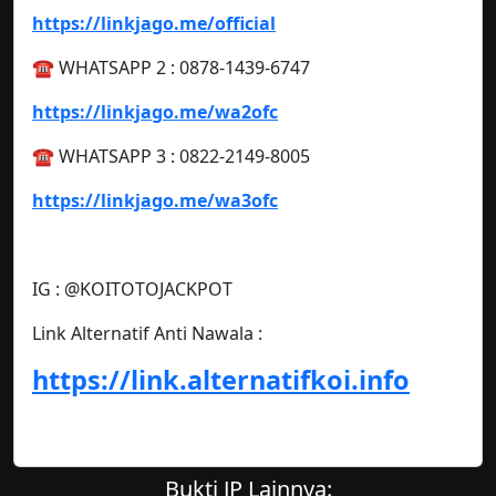
https://linkjago.me/official
☎️ WHATSAPP 2 : 0878-1439-6747
https://linkjago.me/wa2ofc
☎️ WHATSAPP 3 : 0822-2149-8005
https://linkjago.me/wa3ofc
IG : @KOITOTOJACKPOT
Link Alternatif Anti Nawala :
https://link.alternatifkoi.info
Bukti JP Lainnya: