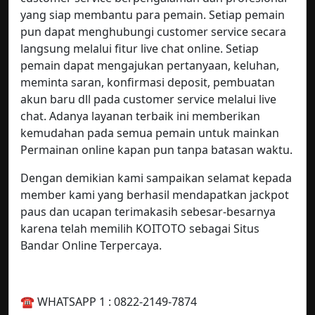
yang siap membantu para pemain. Setiap pemain
pun dapat menghubungi customer service secara
langsung melalui fitur live chat online. Setiap
pemain dapat mengajukan pertanyaan, keluhan,
meminta saran, konfirmasi deposit, pembuatan
akun baru dll pada customer service melalui live
chat. Adanya layanan terbaik ini memberikan
kemudahan pada semua pemain untuk mainkan
Permainan online kapan pun tanpa batasan waktu.
Dengan demikian kami sampaikan selamat kepada
member kami yang berhasil mendapatkan jackpot
paus dan ucapan terimakasih sebesar-besarnya
karena telah memilih KOITOTO sebagai Situs
Bandar Online Terpercaya.
☎️ WHATSAPP 1 : 0822-2149-7874