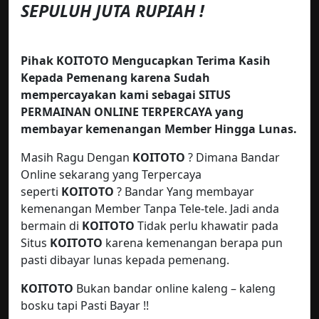
SEPULUH JUTA RUPIAH !
Pihak KOITOTO Mengucapkan Terima Kasih
Kepada Pemenang karena Sudah
mempercayakan kami sebagai SITUS
PERMAINAN ONLINE TERPERCAYA yang
membayar kemenangan Member Hingga Lunas.
Masih Ragu Dengan
KOITOTO
? Dimana Bandar
Online sekarang yang Terpercaya
seperti
KOITOTO
? Bandar Yang membayar
kemenangan Member Tanpa Tele-tele. Jadi anda
bermain di
KOITOTO
Tidak perlu khawatir pada
Situs
KOITOTO
karena kemenangan berapa pun
pasti dibayar lunas kepada pemenang.
KOITOTO
Bukan bandar online kaleng – kaleng
bosku tapi Pasti Bayar !!