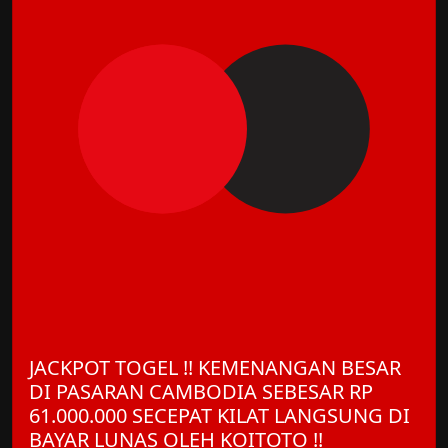
JACKPOT TOGEL !! KEMENANGAN BESAR
DI PASARAN CAMBODIA SEBESAR RP
61.000.000 SECEPAT KILAT LANGSUNG DI
BAYAR LUNAS OLEH KOITOTO !!