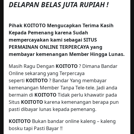
DELAPAN BELAS JUTA RUPIAH !
Pihak KOITOTO Mengucapkan Terima Kasih
Kepada Pemenang karena Sudah
mempercayakan kami sebagai SITUS
PERMAINAN ONLINE TERPERCAYA yang
membayar kemenangan Member Hingga Lunas.
Masih Ragu Dengan
KOITOTO
? Dimana Bandar
Online sekarang yang Terpercaya
seperti
KOITOTO
? Bandar Yang membayar
kemenangan Member Tanpa Tele-tele. Jadi anda
bermain di
KOITOTO
Tidak perlu khawatir pada
Situs
KOITOTO
karena kemenangan berapa pun
pasti dibayar lunas kepada pemenang.
KOITOTO
Bukan bandar online kaleng – kaleng
bosku tapi Pasti Bayar !!