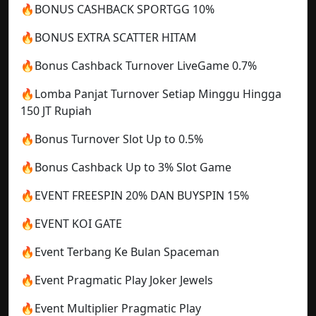
🔥BONUS CASHBACK SPORTGG 10%
🔥BONUS EXTRA SCATTER HITAM
🔥Bonus Cashback Turnover LiveGame 0.7%
🔥Lomba Panjat Turnover Setiap Minggu Hingga
150 JT Rupiah
🔥Bonus Turnover Slot Up to 0.5%
🔥Bonus Cashback Up to 3% Slot Game
🔥EVENT FREESPIN 20% DAN BUYSPIN 15%
🔥EVENT KOI GATE
🔥Event Terbang Ke Bulan Spaceman
🔥Event Pragmatic Play Joker Jewels
🔥Event Multiplier Pragmatic Play