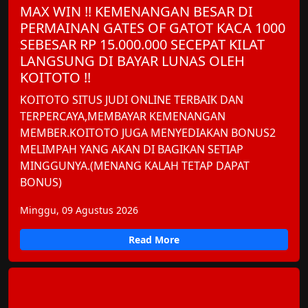
MAX WIN !! KEMENANGAN BESAR DI
PERMAINAN GATES OF GATOT KACA 1000
SEBESAR RP 15.000.000 SECEPAT KILAT
LANGSUNG DI BAYAR LUNAS OLEH
KOITOTO !!
KOITOTO SITUS JUDI ONLINE TERBAIK DAN
TERPERCAYA,MEMBAYAR KEMENANGAN
MEMBER.KOITOTO JUGA MENYEDIAKAN BONUS2
MELIMPAH YANG AKAN DI BAGIKAN SETIAP
MINGGUNYA.(MENANG KALAH TETAP DAPAT
BONUS)
Minggu, 09 Agustus 2026
Read More