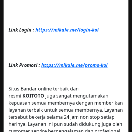
Link Login :
https://mikale.me/login-koi
Link Promosi :
https://mikale.me/promo-koi
Situs Bandar online terbaik dan
resmi
KOITOTO
juga sangat mengutamakan
kepuasan semua membernya dengan memberikan
layanan terbaik untuk semua membernya. Layanan
tersebut bekerja selama 24 jam non stop setiap
harinya. Layanan ini pun sudah didukung juga oleh
customer service berpengalaman dan profesional