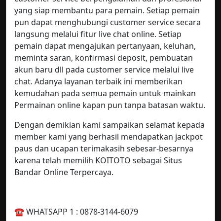
yang siap membantu para pemain. Setiap pemain
pun dapat menghubungi customer service secara
langsung melalui fitur live chat online. Setiap
pemain dapat mengajukan pertanyaan, keluhan,
meminta saran, konfirmasi deposit, pembuatan
akun baru dll pada customer service melalui live
chat. Adanya layanan terbaik ini memberikan
kemudahan pada semua pemain untuk mainkan
Permainan online kapan pun tanpa batasan waktu.
Dengan demikian kami sampaikan selamat kepada
member kami yang berhasil mendapatkan jackpot
paus dan ucapan terimakasih sebesar-besarnya
karena telah memilih KOITOTO sebagai Situs
Bandar Online Terpercaya.
☎️ WHATSAPP 1 : 0878-3144-6079