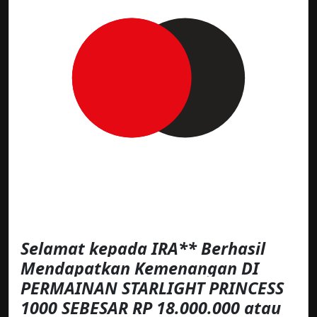
Selamat kepada IRA** Berhasil
Mendapatkan Kemenangan DI
PERMAINAN STARLIGHT PRINCESS
1000 SEBESAR RP 18.000.000 atau