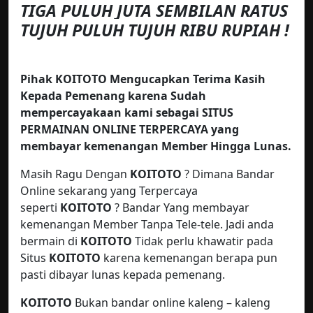
TIGA PULUH JUTA SEMBILAN RATUS
TUJUH PULUH TUJUH RIBU RUPIAH !
Pihak KOITOTO Mengucapkan Terima Kasih
Kepada Pemenang karena Sudah
mempercayakaan kami sebagai SITUS
PERMAINAN ONLINE TERPERCAYA yang
membayar kemenangan Member Hingga Lunas.
Masih Ragu Dengan
KOITOTO
? Dimana Bandar
Online sekarang yang Terpercaya
seperti
KOITOTO
? Bandar Yang membayar
kemenangan Member Tanpa Tele-tele. Jadi anda
bermain di
KOITOTO
Tidak perlu khawatir pada
Situs
KOITOTO
karena kemenangan berapa pun
pasti dibayar lunas kepada pemenang.
KOITOTO
Bukan bandar online kaleng – kaleng