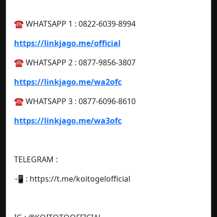
☎️ WHATSAPP 1 : 0822-6039-8994
https://linkjago.me/official
☎️ WHATSAPP 2 : 0877-9856-3807
https://linkjago.me/wa2ofc
☎️ WHATSAPP 3 : 0877-6096-8610
https://linkjago.me/wa3ofc
TELEGRAM :
📲 : https://t.me/koitogelofficial