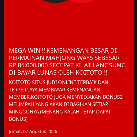
MEGA WIN !! KEMENANGAN BESAR DI
PERMAINAN MAHJONG WAYS SEBESAR
RP 85.000.000 SECEPAT KILAT LANGSUNG
DI BAYAR LUNAS OLEH KOITOTO !!
KOITOTO SITUS JUDI ONLINE TERBAIK DAN
TERPERCAYA,MEMBAYAR KEMENANGAN
MEMBER.KOITOTO JUGA MENYEDIAKAN BONUS2
MELIMPAH YANG AKAN DI BAGIKAN SETIAP
MINGGUNYA.(MENANG KALAH TETAP DAPAT
BONUS)
Jumat, 07 Agustus 2026