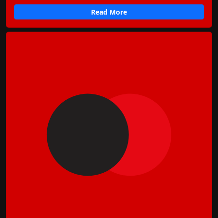
Read More