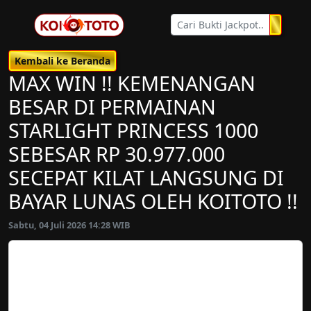
Kembali ke Beranda
MAX WIN !! KEMENANGAN
BESAR DI PERMAINAN
STARLIGHT PRINCESS 1000
SEBESAR RP 30.977.000
SECEPAT KILAT LANGSUNG DI
BAYAR LUNAS OLEH KOITOTO !!
Sabtu, 04 Juli 2026 14:28 WIB