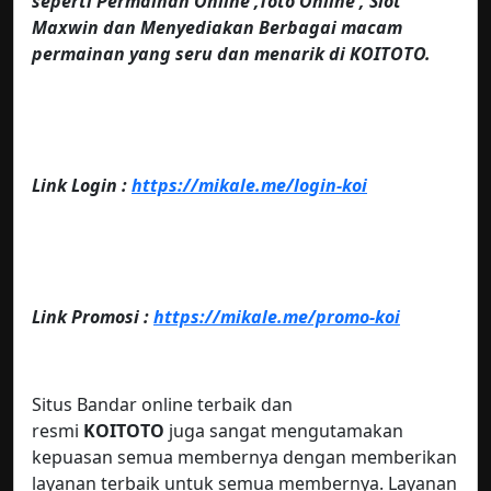
seperti Permainan Online ,Toto Online , Slot
Maxwin dan Menyediakan Berbagai macam
permainan yang seru dan menarik di KOITOTO.
Link Login :
https://mikale.me/login-koi
Link Promosi :
https://mikale.me/promo-koi
Situs Bandar online terbaik dan
resmi
KOITOTO
juga sangat mengutamakan
kepuasan semua membernya dengan memberikan
layanan terbaik untuk semua membernya. Layanan