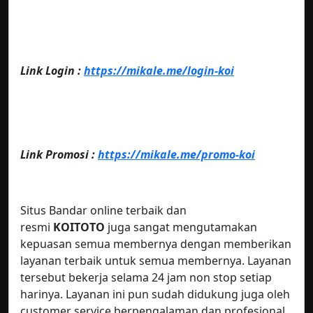
Link Login :
https://mikale.me/login-koi
Link Promosi :
https://mikale.me/promo-koi
Situs Bandar online terbaik dan
resmi
KOITOTO
juga sangat mengutamakan
kepuasan semua membernya dengan memberikan
layanan terbaik untuk semua membernya. Layanan
tersebut bekerja selama 24 jam non stop setiap
harinya. Layanan ini pun sudah didukung juga oleh
customer service berpengalaman dan profesional