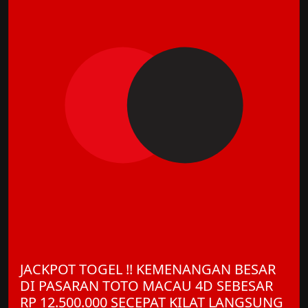
JACKPOT TOGEL !! KEMENANGAN BESAR
DI PASARAN TOTO MACAU 4D SEBESAR
RP 12.500.000 SECEPAT KILAT LANGSUNG