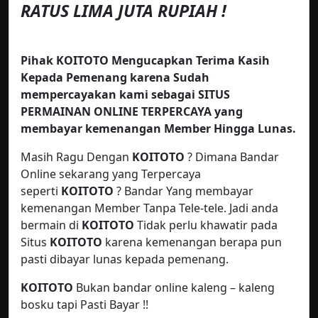
RATUS LIMA JUTA RUPIAH !
Pihak KOITOTO Mengucapkan Terima Kasih
Kepada Pemenang karena Sudah
mempercayakan kami sebagai SITUS
PERMAINAN ONLINE TERPERCAYA yang
membayar kemenangan Member Hingga Lunas.
Masih Ragu Dengan
KOITOTO
? Dimana Bandar
Online sekarang yang Terpercaya
seperti
KOITOTO
? Bandar Yang membayar
kemenangan Member Tanpa Tele-tele. Jadi anda
bermain di
KOITOTO
Tidak perlu khawatir pada
Situs
KOITOTO
karena kemenangan berapa pun
pasti dibayar lunas kepada pemenang.
KOITOTO
Bukan bandar online kaleng – kaleng
bosku tapi Pasti Bayar !!