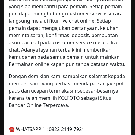
yang siap membantu para pemain. Setiap pemain
pun dapat menghubungi customer service secara
langsung melalui fitur live chat online. Setiap
pemain dapat mengajukan pertanyaan, keluhan,
meminta saran, konfirmasi deposit, pembuatan
akun baru dll pada customer service melalui live
chat. Adanya layanan terbaik ini memberikan
kemudahan pada semua pemain untuk mainkan
Permainan online kapan pun tanpa batasan waktu.
Dengan demikian kami sampaikan selamat kepada
member kami yang berhasil mendapatkan jackpot
paus dan ucapan terimakasih sebesar-besarnya
karena telah memilih KOITOTO sebagai Situs
Bandar Online Terpercaya.
☎️ WHATSAPP 1 : 0822-2149-7921