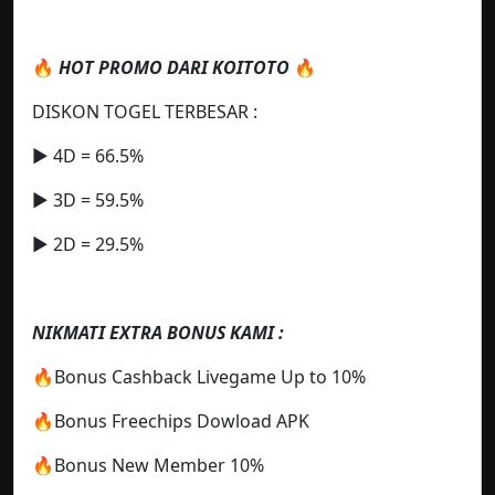
🔥
HOT PROMO DARI KOITOTO
🔥
DISKON TOGEL TERBESAR :
▶️ 4D = 66.5%
▶️ 3D = 59.5%
▶️ 2D = 29.5%
NIKMATI EXTRA BONUS KAMI :
🔥Bonus Cashback Livegame Up to 10%
🔥Bonus Freechips Dowload APK
🔥Bonus New Member 10%