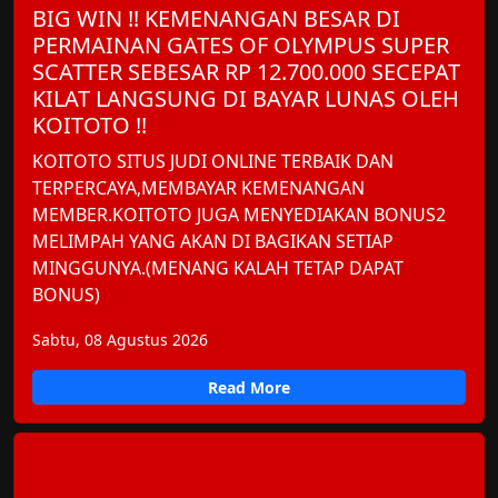
BIG WIN !! KEMENANGAN BESAR DI
PERMAINAN GATES OF OLYMPUS SUPER
SCATTER SEBESAR RP 12.700.000 SECEPAT
KILAT LANGSUNG DI BAYAR LUNAS OLEH
KOITOTO !!
KOITOTO SITUS JUDI ONLINE TERBAIK DAN
TERPERCAYA,MEMBAYAR KEMENANGAN
MEMBER.KOITOTO JUGA MENYEDIAKAN BONUS2
MELIMPAH YANG AKAN DI BAGIKAN SETIAP
MINGGUNYA.(MENANG KALAH TETAP DAPAT
BONUS)
Sabtu, 08 Agustus 2026
Read More