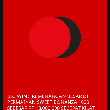
BIG WIN !! KEMENANGAN BESAR DI
PERMAINAN SWEET BONANZA 1000
SEBESAR RP 18.000.000 SECEPAT KILAT