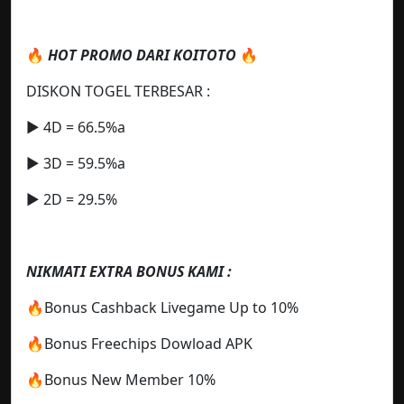
🔥
HOT PROMO DARI KOITOTO
🔥
DISKON TOGEL TERBESAR :
▶️ 4D = 66.5%a
▶️ 3D = 59.5%a
▶️ 2D = 29.5%
NIKMATI EXTRA BONUS KAMI :
🔥Bonus Cashback Livegame Up to 10%
🔥Bonus Freechips Dowload APK
🔥Bonus New Member 10%