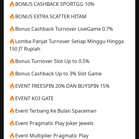
🔥BONUS CASHBACK SPORTGG 10%
🔥BONUS EXTRA SCATTER HITAM
🔥Bonus Cashback Turnover LiveGame 0.7%
🔥Lomba Panjat Turnover Setiap Minggu Hingga
150 JT Rupiah
🔥Bonus Turnover Slot Up to 0.5%
🔥Bonus Cashback Up to 3% Slot Game
🔥EVENT FREESPIN 20% DAN BUYSPIN 15%
🔥EVENT KOI GATE
🔥Event Terbang Ke Bulan Spaceman
🔥Event Pragmatic Play Joker Jewels
🔥Event Multiplier Pragmatic Play