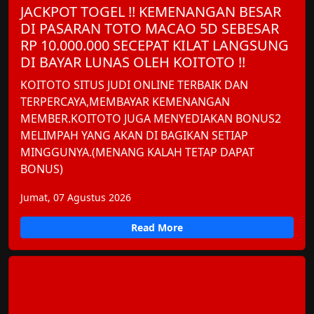
JACKPOT TOGEL !! KEMENANGAN BESAR
DI PASARAN TOTO MACAO 5D SEBESAR
RP 10.000.000 SECEPAT KILAT LANGSUNG
DI BAYAR LUNAS OLEH KOITOTO !!
KOITOTO SITUS JUDI ONLINE TERBAIK DAN
TERPERCAYA,MEMBAYAR KEMENANGAN
MEMBER.KOITOTO JUGA MENYEDIAKAN BONUS2
MELIMPAH YANG AKAN DI BAGIKAN SETIAP
MINGGUNYA.(MENANG KALAH TETAP DAPAT
BONUS)
Jumat, 07 Agustus 2026
Read More