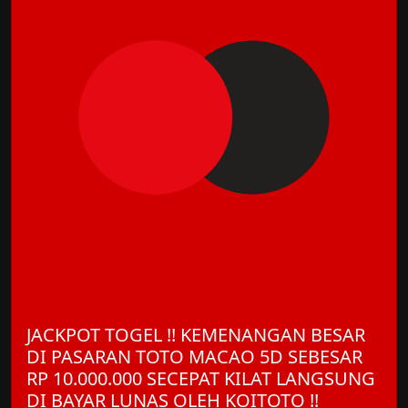
JACKPOT TOGEL !! KEMENANGAN BESAR
DI PASARAN TOTO MACAO 5D SEBESAR
RP 10.000.000 SECEPAT KILAT LANGSUNG
DI BAYAR LUNAS OLEH KOITOTO !!