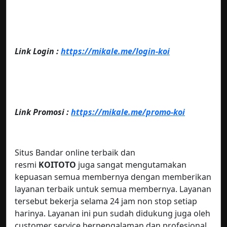
Link Login :
https://mikale.me/login-koi
Link Promosi :
https://mikale.me/promo-koi
Situs Bandar online terbaik dan
resmi
KOITOTO
juga sangat mengutamakan
kepuasan semua membernya dengan memberikan
layanan terbaik untuk semua membernya. Layanan
tersebut bekerja selama 24 jam non stop setiap
harinya. Layanan ini pun sudah didukung juga oleh
customer service berpengalaman dan profesional