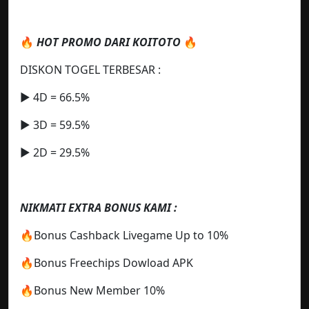
🔥
HOT PROMO DARI KOITOTO
🔥
DISKON TOGEL TERBESAR :
▶️ 4D = 66.5%
▶️ 3D = 59.5%
▶️ 2D = 29.5%
NIKMATI EXTRA BONUS KAMI :
🔥Bonus Cashback Livegame Up to 10%
🔥Bonus Freechips Dowload APK
🔥Bonus New Member 10%