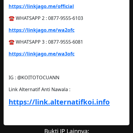
https://linkjago.me/official
☎️ WHATSAPP 2 : 0877-9555-6103
https://linkjago.me/wa2ofc
☎️ WHATSAPP 3 : 0877-9555-6081
https://linkjago.me/wa3ofc
IG : @KOITOTOCUANN
Link Alternatif Anti Nawala :
https://link.alternatifkoi.info
Bukti JP Lainnya: