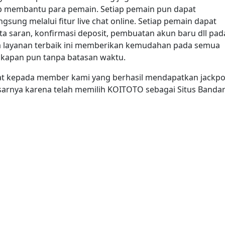
p membantu para pemain. Setiap pemain pun dapat
sung melalui fitur live chat online. Setiap pemain dapat
 saran, konfirmasi deposit, pembuatan akun baru dll pad
nya layanan terbaik ini memberikan kemudahan pada semua
kapan pun tanpa batasan waktu.
t kepada member kami yang berhasil mendapatkan jackpo
sarnya karena telah memilih KOITOTO sebagai Situs Banda