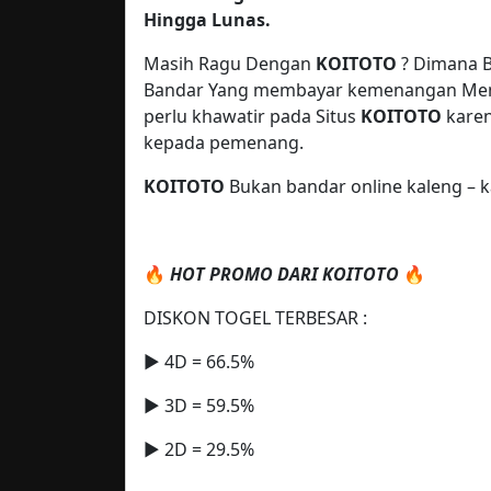
Hingga Lunas.
Masih Ragu Dengan
KOITOTO
? Dimana B
Bandar Yang membayar kemenangan Membe
perlu khawatir pada Situs
KOITOTO
karen
kepada pemenang.
KOITOTO
Bukan bandar online kaleng – ka
🔥
HOT PROMO DARI KOITOTO
🔥
DISKON TOGEL TERBESAR :
▶️ 4D = 66.5%
▶️ 3D = 59.5%
▶️ 2D = 29.5%