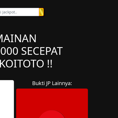
RMAINAN
.000 SECEPAT
KOITOTO !!
Bukti JP Lainnya: