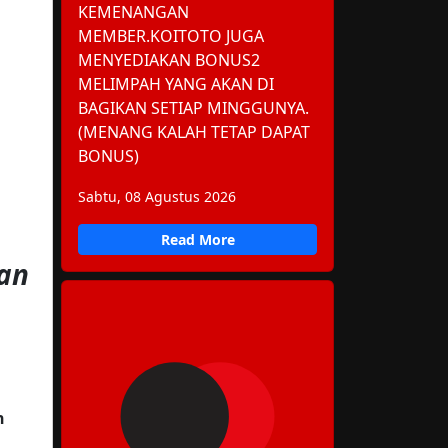
KEMENANGAN
MEMBER.KOITOTO JUGA
MENYEDIAKAN BONUS2
MELIMPAH YANG AKAN DI
BAGIKAN SETIAP MINGGUNYA.
(MENANG KALAH TETAP DAPAT
BONUS)
Sabtu, 08 Agustus 2026
Read More
an
n