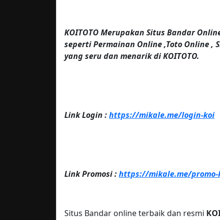
KOITOTO Merupakan Situs Bandar Onlin
seperti Permainan Online ,Toto Online
yang seru dan menarik di KOITOTO.
Link Login :
https://mikale.me/login-koi
Link Promosi :
https://mikale.me/promo-
Situs Bandar online terbaik dan resmi
KO