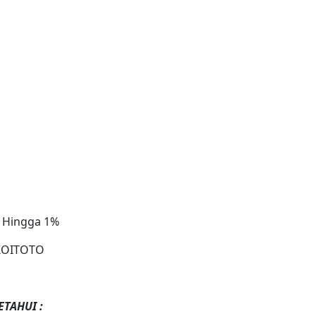
 Hingga 1%
KOITOTO
ETAHUI :