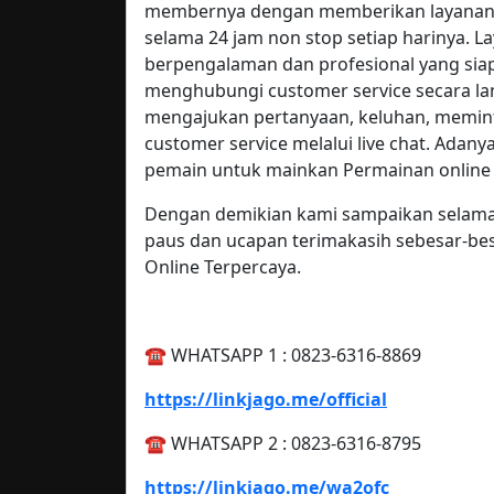
membernya dengan memberikan layanan t
selama 24 jam non stop setiap harinya. L
berpengalaman dan profesional yang sia
menghubungi customer service secara lang
mengajukan pertanyaan, keluhan, meminta
customer service melalui live chat. Ada
pemain untuk mainkan Permainan online 
Dengan demikian kami sampaikan selama
paus dan ucapan terimakasih sebesar-be
Online Terpercaya.
☎️ WHATSAPP 1 : 0823-6316-8869
https://linkjago.me/official
☎️ WHATSAPP 2 : 0823-6316-8795
https://linkjago.me/wa2ofc