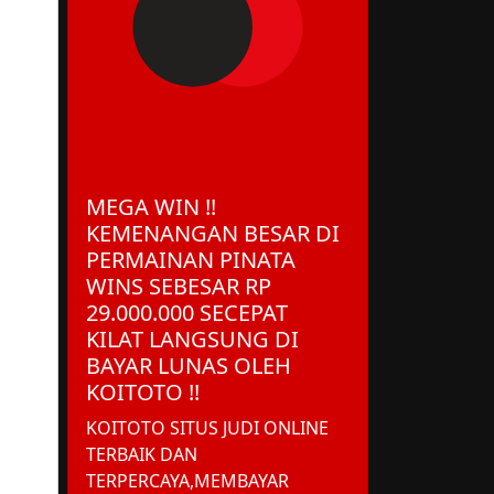
MEGA WIN !!
KEMENANGAN BESAR DI
PERMAINAN PINATA
WINS SEBESAR RP
29.000.000 SECEPAT
KILAT LANGSUNG DI
BAYAR LUNAS OLEH
KOITOTO !!
KOITOTO SITUS JUDI ONLINE
TERBAIK DAN
TERPERCAYA,MEMBAYAR