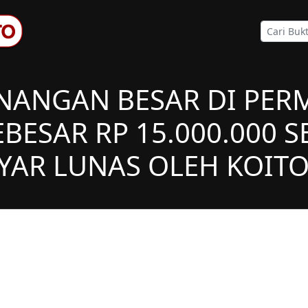
ENANGAN BESAR DI PER
BESAR RP 15.000.000 S
AR LUNAS OLEH KOITOT