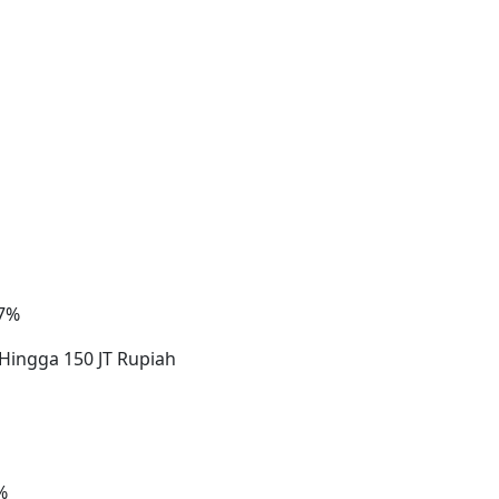
.7%
Hingga 150 JT Rupiah
%