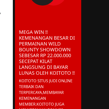
?
MEGA WIN !!
KEMENANGAN BESAR DI
PERMAINAN WILD
BOUNTY SHOWDOWN
SEBESAR RP 22.000.000
SECEPAT KILAT
LANGSUNG DI BAYAR
LUNAS OLEH KOITOTO !!
KOITOTO SITUS JUDI ONLINE
TERBAIK DAN
TERPERCAYA,MEMBAYAR
KEMENANGAN
MEMBER.KOITOTO JUGA