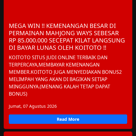
MEGA WIN !! KEMENANGAN BESAR DI
PERMAINAN MAHJONG WAYS SEBESAR
RP 85.000.000 SECEPAT KILAT LANGSUNG
DI BAYAR LUNAS OLEH KOITOTO !!
KOITOTO SITUS JUDI ONLINE TERBAIK DAN
TERPERCAYA,MEMBAYAR KEMENANGAN
MEMBER.KOITOTO JUGA MENYEDIAKAN BONUS2
MELIMPAH YANG AKAN DI BAGIKAN SETIAP
MINGGUNYA.(MENANG KALAH TETAP DAPAT
BONUS)
Jumat, 07 Agustus 2026
Read More