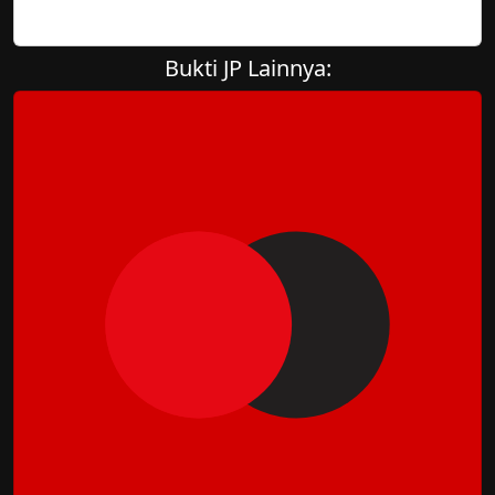
Bukti JP Lainnya: