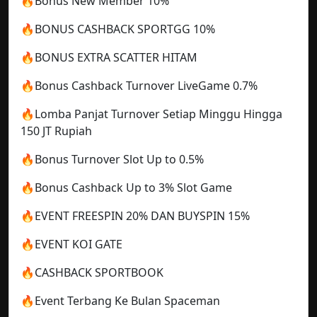
🔥Bonus New Member 10%
🔥BONUS CASHBACK SPORTGG 10%
🔥BONUS EXTRA SCATTER HITAM
🔥Bonus Cashback Turnover LiveGame 0.7%
🔥Lomba Panjat Turnover Setiap Minggu Hingga
150 JT Rupiah
🔥Bonus Turnover Slot Up to 0.5%
🔥Bonus Cashback Up to 3% Slot Game
🔥EVENT FREESPIN 20% DAN BUYSPIN 15%
🔥EVENT KOI GATE
🔥
CASHBACK SPORTBOOK
🔥Event Terbang Ke Bulan Spaceman