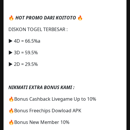
🔥
HOT PROMO DARI KOITOTO
🔥
DISKON TOGEL TERBESAR :
▶️ 4D = 66.5%a
▶️ 3D = 59.5%
▶️ 2D = 29.5%
NIKMATI EXTRA BONUS KAMI :
🔥Bonus Cashback Livegame Up to 10%
🔥Bonus Freechips Dowload APK
🔥Bonus New Member 10%