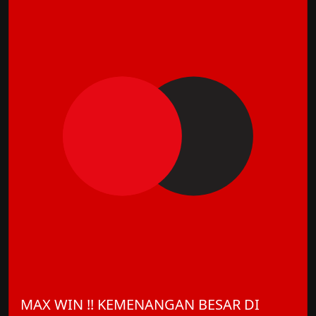
MAX WIN !! KEMENANGAN BESAR DI