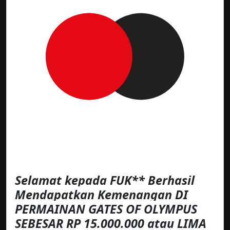
Selamat kepada FUK** Berhasil
Mendapatkan Kemenangan DI
PERMAINAN GATES OF OLYMPUS
SEBESAR RP 15.000.000 atau LIMA