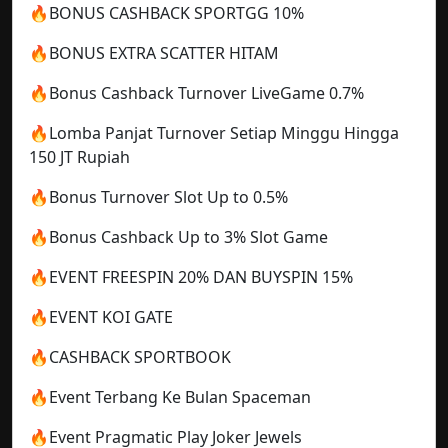
🔥BONUS CASHBACK SPORTGG 10%
🔥BONUS EXTRA SCATTER HITAM
🔥Bonus Cashback Turnover LiveGame 0.7%
🔥Lomba Panjat Turnover Setiap Minggu Hingga
150 JT Rupiah
🔥Bonus Turnover Slot Up to 0.5%
🔥Bonus Cashback Up to 3% Slot Game
🔥EVENT FREESPIN 20% DAN BUYSPIN 15%
🔥EVENT KOI GATE
🔥
CASHBACK SPORTBOOK
🔥Event Terbang Ke Bulan Spaceman
🔥Event Pragmatic Play Joker Jewels