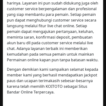
harinya. Layanan ini pun sudah didukung juga oleh
customer service berpengalaman dan profesional
yang siap membantu para pemain. Setiap pemain
pun dapat menghubungi customer service secara
langsung melalui fitur live chat online. Setiap
pemain dapat mengajukan pertanyaan, keluhan,
meminta saran, konfirmasi deposit, pembuatan
akun baru dll pada customer service melalui live
chat. Adanya layanan terbaik ini memberikan
kemudahan pada semua pemain untuk mainkan
Permainan online kapan pun tanpa batasan waktu.
Dengan demikian kami sampaikan selamat kepada
member kami yang berhasil mendapatkan jackpot
paus dan ucapan terimakasih sebesar-besarnya
karena telah memilih KOITOTO sebagai Situs
Bandar Online Terpercaya.