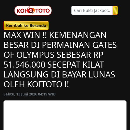
Kembali ke Beranda
MAX WIN !! KEMENANGAN
BESAR DI PERMAINAN GATES
OF OLYMPUS SEBESAR RP
51.546.000 SECEPAT KILAT
LANGSUNG DI BAYAR LUNAS
OLEH KOITOTO !!
Sabtu, 13 Juni 2026 04:19 WIB