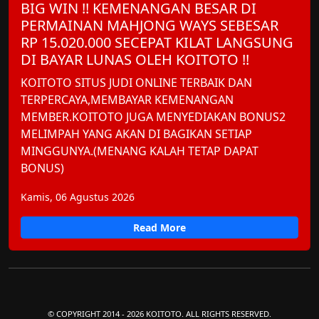
BIG WIN !! KEMENANGAN BESAR DI
PERMAINAN MAHJONG WAYS SEBESAR
RP 15.020.000 SECEPAT KILAT LANGSUNG
DI BAYAR LUNAS OLEH KOITOTO !!
KOITOTO SITUS JUDI ONLINE TERBAIK DAN
TERPERCAYA,MEMBAYAR KEMENANGAN
MEMBER.KOITOTO JUGA MENYEDIAKAN BONUS2
MELIMPAH YANG AKAN DI BAGIKAN SETIAP
MINGGUNYA.(MENANG KALAH TETAP DAPAT
BONUS)
Kamis, 06 Agustus 2026
Read More
© COPYRIGHT 2014 - 2026 KOITOTO. ALL RIGHTS RESERVED.