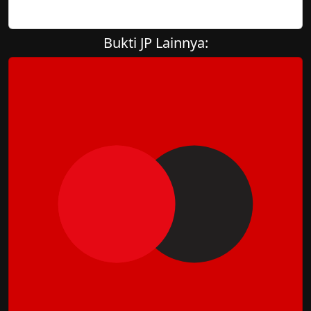
Bukti JP Lainnya: