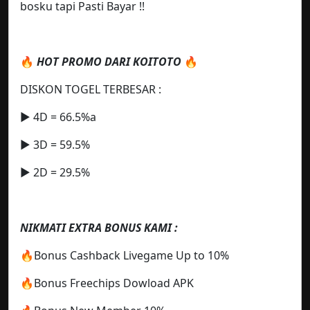
bosku tapi Pasti Bayar !!
🔥
HOT PROMO DARI KOITOTO
🔥
DISKON TOGEL TERBESAR :
▶️ 4D = 66.5%a
▶️ 3D = 59.5%
▶️ 2D = 29.5%
NIKMATI EXTRA BONUS KAMI :
🔥Bonus Cashback Livegame Up to 10%
🔥Bonus Freechips Dowload APK