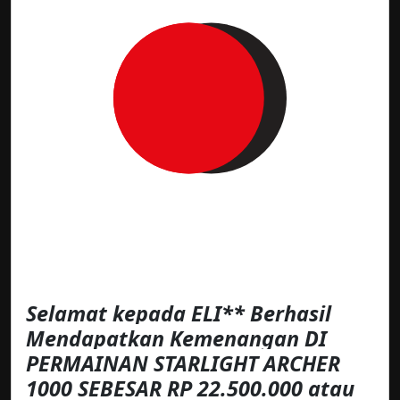
Selamat kepada ELI** Berhasil
Mendapatkan Kemenangan DI
PERMAINAN STARLIGHT ARCHER
1000 SEBESAR RP 22.500.000 atau