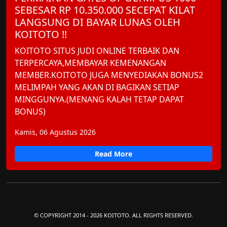
SEBESAR RP 10.350.000 SECEPAT KILAT
LANGSUNG DI BAYAR LUNAS OLEH
KOITOTO !!
KOITOTO SITUS JUDI ONLINE TERBAIK DAN
TERPERCAYA,MEMBAYAR KEMENANGAN
MEMBER.KOITOTO JUGA MENYEDIAKAN BONUS2
MELIMPAH YANG AKAN DI BAGIKAN SETIAP
MINGGUNYA.(MENANG KALAH TETAP DAPAT
BONUS)
Kamis, 06 Agustus 2026
Read More
© COPYRIGHT 2014 - 2026 KOITOTO. ALL RIGHTS RESERVED.