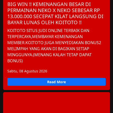
BIG WIN !! KEMENANGAN BESAR DI
PERMAINAN NEKO X NEKO SEBESAR RP
13.000.000 SECEPAT KILAT LANGSUNG DI
BAYAR LUNAS OLEH KOITOTO !!
KOITOTO SITUS JUDI ONLINE TERBAIK DAN
TERPERCAYA,MEMBAYAR KEMENANGAN
MEMBER.KOITOTO JUGA MENYEDIAKAN BONUS2
MELIMPAH YANG AKAN DI BAGIKAN SETIAP
MINGGUNYA.(MENANG KALAH TETAP DAPAT
BONUS)
Sabtu, 08 Agustus 2026
Read More