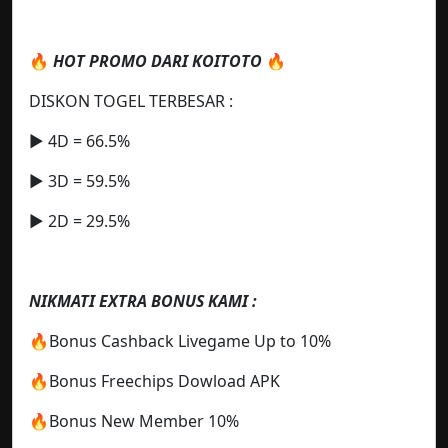
🔥
HOT PROMO DARI KOITOTO
🔥
DISKON TOGEL TERBESAR :
▶️ 4D = 66.5%
▶️ 3D = 59.5%
▶️ 2D = 29.5%
NIKMATI EXTRA BONUS KAMI :
🔥Bonus Cashback Livegame Up to 10%
🔥Bonus Freechips Dowload APK
🔥Bonus New Member 10%