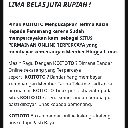
LIMA BELAS JUTA RUPIAH !
Pihak KOITOTO Mengucapkan Terima Kasih
Kepada Pemenang karena Sudah
mempercayakan kami sebagai SITUS
PERMAINAN ONLINE TERPERCAYA yang
membayar kemenangan Member Hingga Lunas.
Masih Ragu Dengan
KOITOTO
? Dimana Bandar
Online sekarang yang Terpercaya
seperti
KOITOTO
? Bandar Yang membayar
kemenangan Member Tanpa Tele-tele. Jadi anda
bermain di
KOITOTO
Tidak perlu khawatir pada
Situs
KOITOTO
karena kemenangan berapa pun
pasti dibayar lunas kepada pemenang.
KOITOTO
Bukan bandar online kaleng – kaleng
bosku tapi Pasti Bayar !!