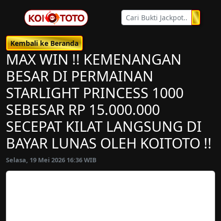
Kembali ke Beranda
MAX WIN !! KEMENANGAN
BESAR DI PERMAINAN
STARLIGHT PRINCESS 1000
SEBESAR RP 15.000.000
SECEPAT KILAT LANGSUNG DI
BAYAR LUNAS OLEH KOITOTO !!
Selasa, 19 Mei 2026 16:36 WIB