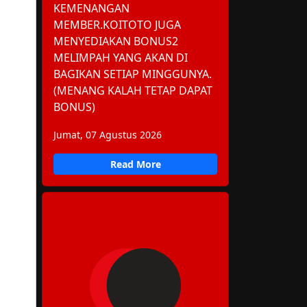
KEMENANGAN
MEMBER.KOITOTO JUGA
MENYEDIAKAN BONUS2
MELIMPAH YANG AKAN DI
BAGIKAN SETIAP MINGGUNYA.
(MENANG KALAH TETAP DAPAT
BONUS)
Jumat, 07 Agustus 2026
Read More