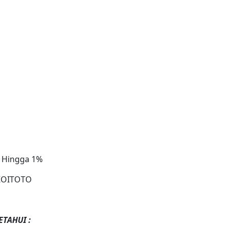
 Hingga 1%
KOITOTO
ETAHUI :