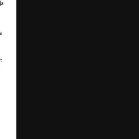
ja
a
t
r