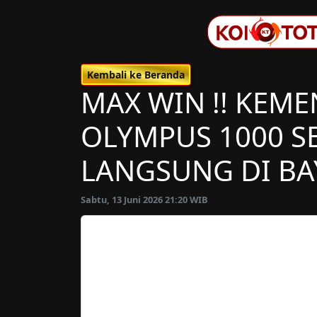
Kembali ke Beranda
MAX WIN !! KEM
OLYMPUS 1000 SE
LANGSUNG DI BAY
Sabtu, 13 Juni 2026 21:20 WIB