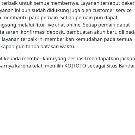
erbaik untuk semua membernya. Layanan tersebut beker
ayanan ini pun sudah didukung juga oleh customer service
p membantu para pemain. Setiap pemain pun dapat
sung melalui fitur live chat online. Setiap pemain dapat
 saran, konfirmasi deposit, pembuatan akun baru dll pad
nya layanan terbaik ini memberikan kemudahan pada semua
kapan pun tanpa batasan waktu.
t kepada member kami yang berhasil mendapatkan jackpo
sarnya karena telah memilih KOITOTO sebagai Situs Banda