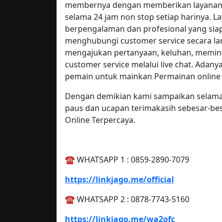
membernya dengan memberikan layanan t
selama 24 jam non stop setiap harinya. L
berpengalaman dan profesional yang sia
menghubungi customer service secara lang
mengajukan pertanyaan, keluhan, meminta
customer service melalui live chat. Ada
pemain untuk mainkan Permainan online 
Dengan demikian kami sampaikan selama
paus dan ucapan terimakasih sebesar-be
Online Terpercaya.
☎️ WHATSAPP 1 : 0859-2890-7079
https://linkjago.me/official
☎️ WHATSAPP 2 : 0878-7743-5160
https://linkjago.me/wa2ofc