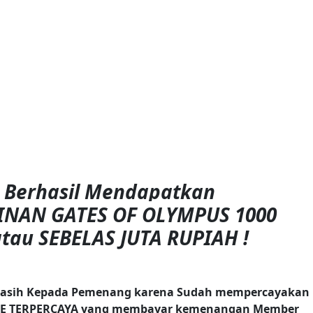
 Berhasil Mendapatkan
NAN GATES OF OLYMPUS 1000
atau SEBELAS JUTA RUPIAH !
Kasih Kepada Pemenang karena Sudah mempercayakan
NE TERPERCAYA yang membayar kemenangan Member